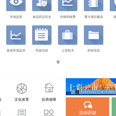
市场监督
食品药品安全
价格和收费
重大项目建设
旅游市场监管
民政信息
公安机关
科技信息
1
2
3
4
5
6
7
8
9
10
11
生
文化体育
住房保障