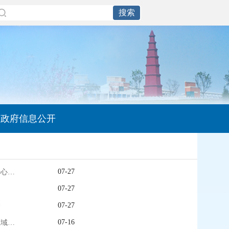
政府信息公开
07-27
党旗在基层一线高高飘扬｜三十一载躬耕育人 一片丹心守护童真——记云南省优秀共产党员杨琼英
07-27
07-27
众
07-16
寻访红色足迹 共话国歌精神｜玉溪聂耳小学举办跨区域红色研学活动