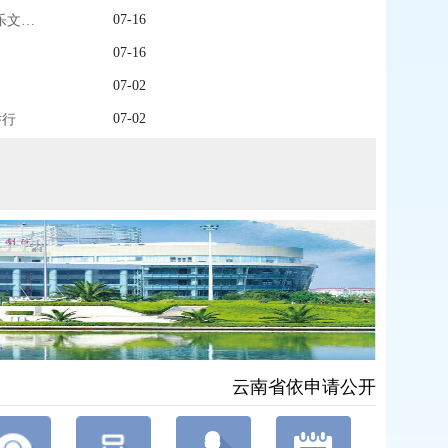
07-16
讲好聂耳和国歌的故事丨玉溪市将开展“7·17”聂耳音乐文化系列活动
07-16
07-02
07-02
举行
关于赵松同志
云南省依申请公开