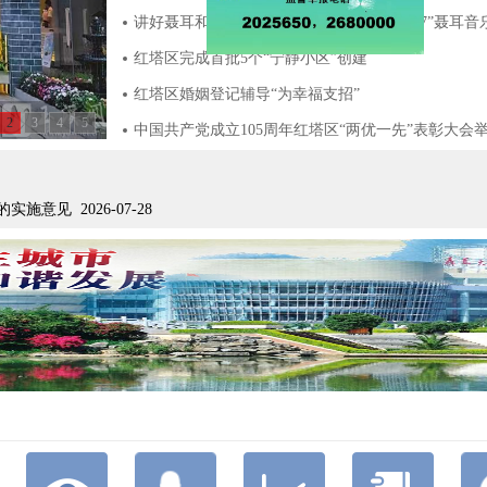
关闭
红塔区完成首批5个“宁静小区”创建
红塔区婚姻登记辅导“为幸福支招”
2
3
4
5
中国共产党成立105周年红塔区“两优一先”表彰大会
意见 2026-07-28