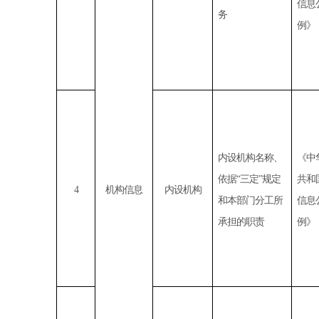
信息
务
例》
内设机构名称、
《中
依据
“
三定
”
规定
共和
4
机构信息
内设机构
和本部门分工所
信息
承担的职责
例》