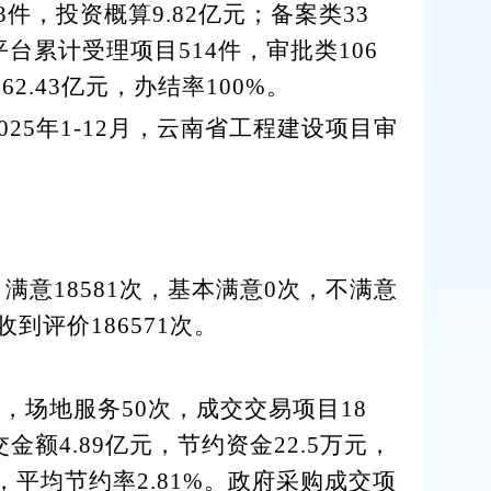
3
件，投资概算
9.82
亿元；备案类
33
平台
累计
受理项目
514
件
，
审批类
106
562.43
亿元，办结率
100%
。
02
5
年
1-12
月，云南省工程建设项目审
，满意
18581
次，基本满意
0
次，不满意
收到评价
186571
次。
次，场地服务
50
次，成交交易项目
18
交金额
4.89
亿元，节约资金
22.5
万元，
，平均节约率
2.81%
。政府采购成交项