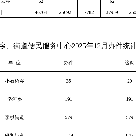
云溪
62
62
计
46764
25092
7782
37959
25
乡、街道
便
民服务中心
2025
年
12月
办件统
单
位
办件
咨询
小石桥乡
35
29
洛河乡
191
191
李棋街道
579
579
研和街道
1144
945