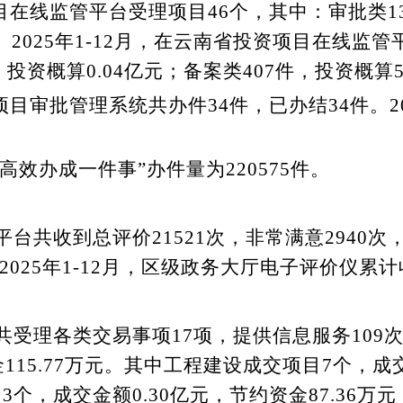
目在线监管平台受理项目
46
个
，其中：审批类
1
。
202
5
年
1-12
月，在云南省投资项目在线监管
，投资概算
0.04
亿元；
备案类
407
件，投资概
算
项目审批管理系统共办件
34
件，已办结
34
件
。
2
“高效办成一件事”办件量为
220575
件。
平台共收到总评价
21521
次，非常满意
2940
次
202
5
年
1-12
月，区级政务大厅电子评价仪
累计
共受理各类交易事项
17
项，提供信息服务
109
金
115.77
万元。其中工程建设成交项目
7
个，成
目
3
个，成交金额
0.30
亿元，节约资金
87.36
万元