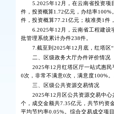
5.
202
5
年
12
月
，
在云南省投资项
件，
投资概算
1.72
亿元，办结率
100%
件，投资概算
77.21
亿
元；
核准
类
1
件
6.
202
5
年
12
月
，
云南省工程建设
批管理系统
累计
办件
238
件
。
7.
截至到
2025
年
12
月底，红塔区
二、区级政务大厅办件评价情况
2025
年
12
月红塔区厅一站式惠民
0
次，非常不满意
0
次，满意度
100%
。
三、区级公共资源交易情况
2025
年
12
月区公共资源交易中心
个，成交金额共
7.35
亿元，共节约资
平均节约率
0.05%
。综合交易成交项