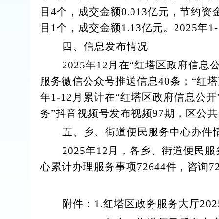
目
4
个，成交金额
0.013
亿元，节约资
目
1
个，成交金额
1.13
亿元。
2025
年
1-
四、信息发布情况
202
5
年
12
月
在
“红塔区政府信息
服务
微
信公众号推送信息
40
条；
“
红塔
年
1-12
月
累计在
“红塔区政府信息公开
务
”抖音视频号发布视频
97
期，
区公共
五、乡、街道便民服务中心办件
202
5
年
12
月，各乡、街道
便民
服
心
累计
办理服务事项
72644
件
，咨询
7
附件：
1.
红塔区政务服务大厅
202