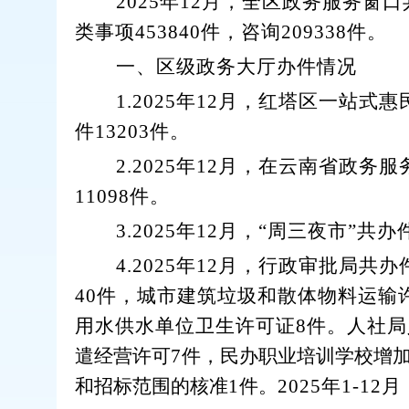
202
5
年
12
月，
全区政务服务窗口
类事项
453840
件，咨询
209338
件
。
一、
区级政务大厅办件情况
1.
202
5
年
12
月，红塔区一站式惠
件
13203
件
。
2.
202
5
年
12
月，在云南省政务服
11098
件
。
3.
202
5
年
12
月，
“周三夜市”共办
4.
202
5
年
12
月，行政审批局
共
办
40
件，城市建筑垃圾和散体物料运输
用水供水单位卫生许可证
8
件
。
人社局
遣经营许可
7
件，民办职业培训学校增
和招标范围的核准
1
件。
202
5
年
1-12
月