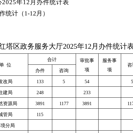
心
202
5
年
12
月办件统
计表
作统计
（
1-12
月
）
红塔区政务服务大厅
2025
年
12
月办件统计
合计
审批事
服务事
单
位
咨
项
项
办件
咨询
发改局
133
5
54
住建局
248
233
然资源局
3891
1177
3891
11
城管局
115
环境分局