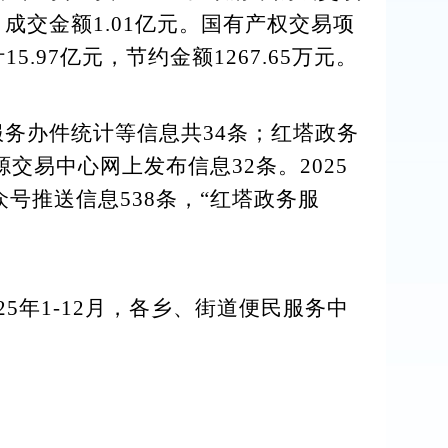
，成交金额
1.01
亿元。国有产权交易项
计
15.97
亿元，节约金额
1267.65
万元。
服务办件统计等信息
共
34
条
；
红塔政务
源交易中心网上发布信息
32
条。
202
5
众号推送信
息
538
条
，
“
红塔政务
服
2
5
年
1-12
月，各乡、街道
便民
服务中