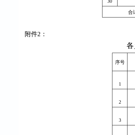
30
合
附件
2
：
各
序号
1
2
3