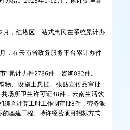
时办结。
202
5
年
1-12
月，
累计
受理各
2
月，红塔区一站式惠民在系统
累计
办
月，在云南省政务服务平台
累计
办件
夜市”累计办件
2786
件，咨询
882
件。
筑物、设施上悬挂、张贴宣传品审批
公共场所卫生许
可证
48
件，云南生活饮
和综合计算工时工作制审批
8
件，劳务派
标的基建工程、特许经营项目招标方式