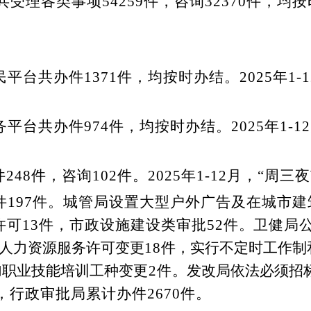
共受理各类事项
54259
件，咨询
32370
件
，
均按
民平台
共办件
1371
件
，
均按时办结。
202
5
年
1-1
务平台共办件
974
件，均按时办结。
202
5
年
1-12
件
248
件，咨询
102
件。
202
5
年
1-12
月，
“周三
件
197
件。
城管局
设置大型户外广告及在城市建
许可
13
件，市政设施建设类审批
52
件
。
卫健局
人力资源服务许可变更
18
件，实行不定时工作制
加职业技能培训工种变
更
2
件
。发改局依法必须招
，行政审批局
累计
办件
2670
件。