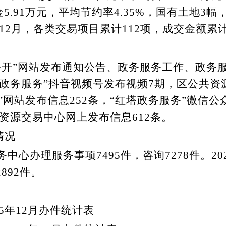
金
5.91
万元，平均节约率
4.35%
，国有土地
3
幅
12
月，各类交易项目累计
112
项，成交金额累
公开”网站发布
通知公告、政务服务工作、政务
政务
服务
”抖音视频号发布视频
7
期，
区公共资
”网站发布信息
252
条，
“
红塔政务
服务
”
微信公
资源交易中心网上发布信息
612
条。
情况
务中心办理服务事项
7495
件，咨询
7278
件。
20
2892
件
。
5
年
12
月办件统计表