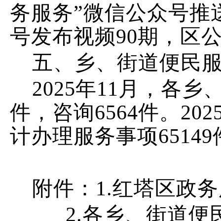
务
服务
”
微信公众号推
号发布视频
90
期，
区
五、乡、街道便民
202
5
年
11
月，各乡
件，咨询
6564
件。
202
计
办理服务事项
65149
附件：
1.
红塔区政务
2.
各乡、街道
便