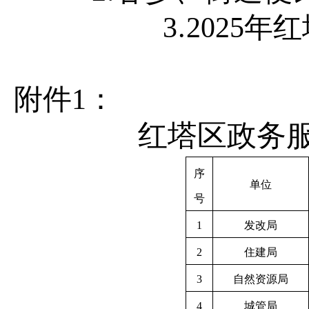
3
.
202
5
年红
附件
1
：
红塔区政务
序
单位
号
1
发改局
2
住建局
3
自然资源局
4
城管局