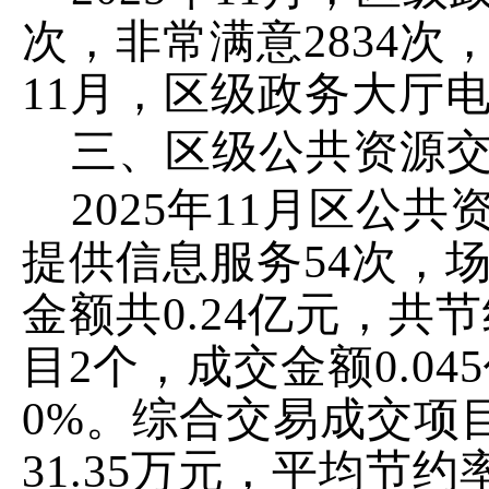
次，非常满意
2834
次
11
月，区级政务大厅
三、区级公共资源
2025
年
11
月区公共
提供信息服务
54
次，
金额共
0.24
亿元，共节
目
2
个，成交金额
0.045
0%
。综合交易成交项
31.35
万元，平均节约