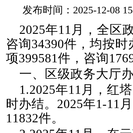
发布时间：2025-12-08 15
202
5
年
11
月，
全区
咨询
34390
件
，
均按时
项
399581
件，咨询
176
一、
区级政务大厅
1.
202
5
年
11
月，红塔
时办结。
202
5
年
1-11
月
11832
件
。