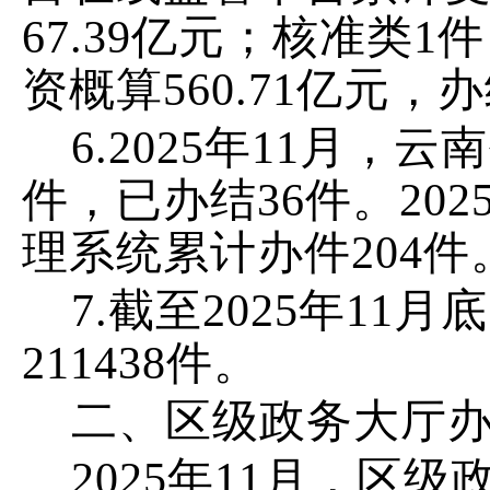
67.39
亿
元；
核准
类
1
件
资概
算
560.71
亿元，办
6.
202
5
年
11
月
，
云南
件，已办结
36
件
。
202
理系统
累计
办件
204
件
7.
截至
2025
年
11
月底
211438
件。
二、区级政务大厅
202
5
年
11
月
，
区级