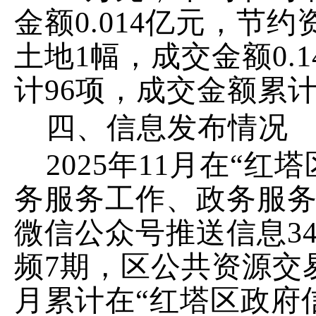
金额
0.014
亿元，节约
土地
1
幅，成交金额
0.1
计
96
项，成交金额累
四、信息发布情况
202
5
年
11
月
在
“红塔
务服务工作、政务服
微
信公众号推送信息
3
频
7
期，
区公共资源交
月
累计在
“红塔区政府