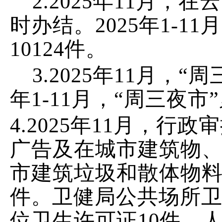
2.
202
5
年
11
月，在云
时办结。
202
5
年
1-11
月
10124
件
。
3.
202
5
年
11
月，
“周
年
1-11
月，
“周三夜市
4.
202
5
年
11
月，行政审
广告及在城市建筑物
市建筑垃圾和散体物
件
。
卫健局公共场所
位卫生许可证
10
件
。