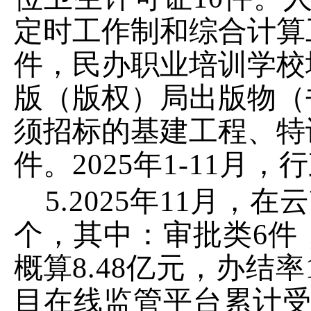
定时工作制和综合计算
件，民办职业培训学校
版（版权）局
出版物（
须招标的基建工程、特
件。
202
5
年
1-11
月，行
5.
202
5
年
11
月
，
在云
个
，其中：审批类
6
件
概算
8.48
亿元，办结率
目在线监管平台
累计