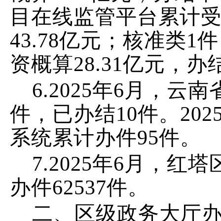
目在线监管平台
累计
43.78
亿元；
核准
类
1
件
资概算
28.31
亿元，办
6.
202
5
年
6
月
，
云南
件，已办结
10
件
。
202
系统
累计
办件
95
件
。
7.2025
年
6
月，红塔
办件
62537
件。
二、
区级政务大厅