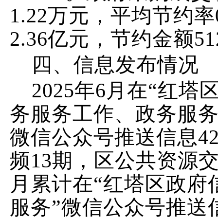
1.22
万元，平均节约率
2.36
亿元，节约金额
51
四、信
息发布情况
202
5
年
6
月
在
“红塔
务服务工作、政务服
微
信公众号推送信息
4
频
13
期，
区公共资源
月
累计在
“红塔区政府
服务
”
微信公众号推送