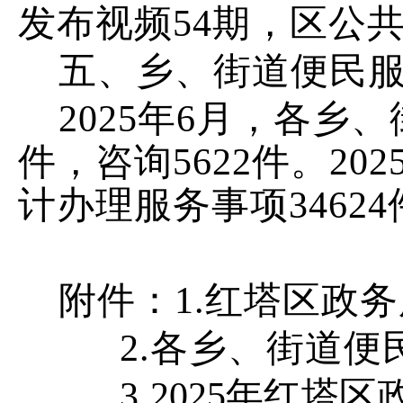
发布视频
54
期，
区公
五、乡、街道便民
202
5
年
6
月，各乡、
件，咨询
5622
件。
202
计
办理服务事项
34624
附件：
1.
红塔区政务
2.
各乡、街道
便
3
.
202
5
年红塔区