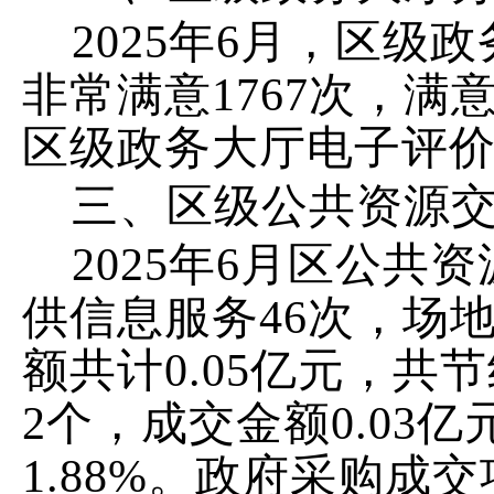
202
5
年
6
月
，
区级政
非常满意
1767
次，满
区级政务大厅电子评
三、区级公共资源
2025
年
6
月区公共资
供信息服务
46
次，场
额共计
0.05
亿
元，共节
2
个，成交金额
0.03
亿
1.88%
。政府采购成交