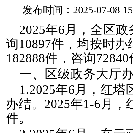
发布时间：2025-07-08 15
202
5
年
6
月，
全区政
询
10897
件
，
均按时办
182888
件，咨询
72840
一、
区级政务大厅
1.
202
5
年
6
月，红塔
办结。
202
5
年
1-6
月，
件
。