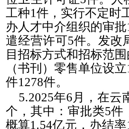
工
种
1
件，实行不定时
办人才中介组织的审批
遣经营许可
5
件。发改
目招标方式和招标范围
（书刊）零售单位设立
件
1278
件。
5.
202
5
年
6
月
，
在云
个
，其中：审批类
5
件
概算
1.54
亿元，办结率