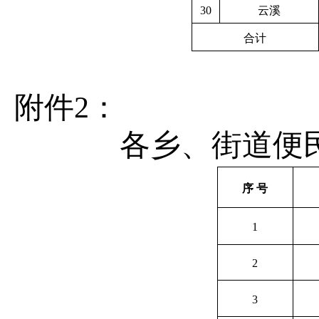
30
云溪
合计
附件
2
：
各乡、街道
便
序
号
1
2
3