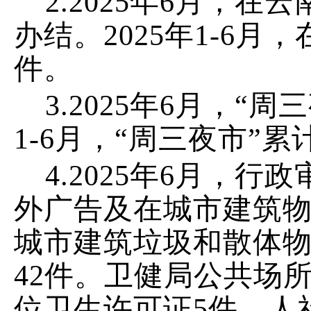
2.
202
5
年
6
月，在云
办结。
202
5
年
1-6
月，
件
。
3.
202
5
年
6
月，
“周
1-6
月，
“周三夜市”累
4.
202
5
年
6
月，行政
外广告及在城市建筑
城市建筑垃圾和散体
42
件
。
卫健局公共场
位卫生许可证
5
件
。
人