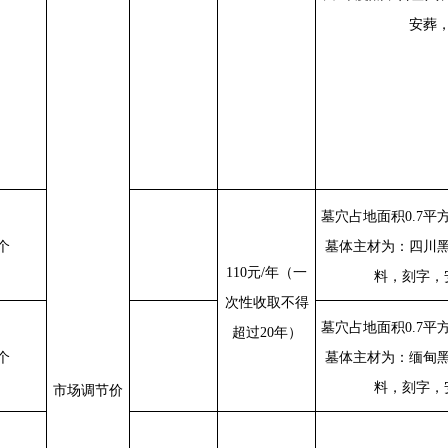
安葬
墓穴占地面积
0.7
平
个
墓体主材为：四川
110
元
/
年（一
料，刻字，
次性收取不得
墓穴占地面积
0.7
平
超过
20
年）
个
墓体主材为：缅甸
料，刻字，
市场调节价