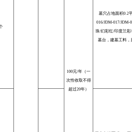
墓穴占地面积
0.2
016/JDM-017/JDM-0
个
珠
/
幻彩红
/
印度兰彩
/
墓台，建墓工料，
100
元
/
年（一
次性收取不得
超过
20
年）