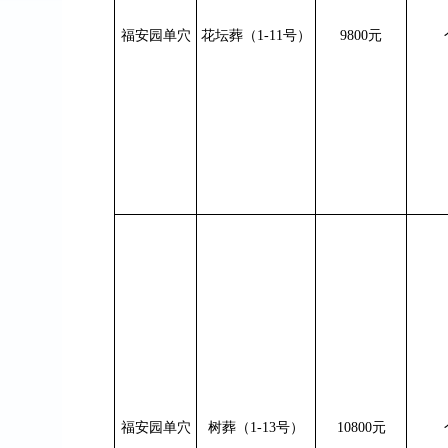
福安园单穴
花坛葬（
1-11
号）
9800
元
福安园单穴
树葬（
1-13
号）
10800
元