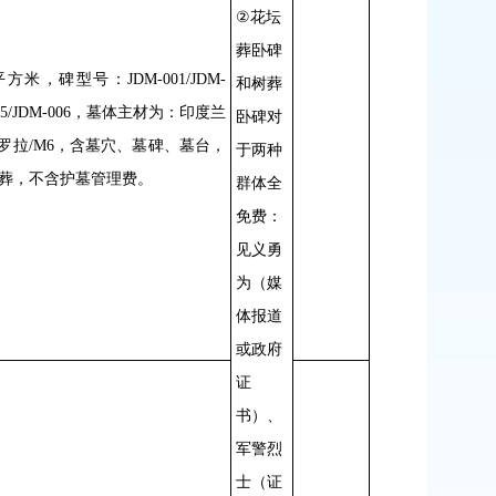
②
花坛
葬卧碑
平方米，碑型号：
JDM-001/JDM-
和树葬
5/JDM-006
，墓体主材为：印度兰
卧碑对
罗拉
/M6
，含墓穴、墓碑、墓台，
于两种
葬，不含护墓管理费。
群体全
免费：
见义勇
为（媒
体报道
或政府
证
书）、
军警烈
士（证