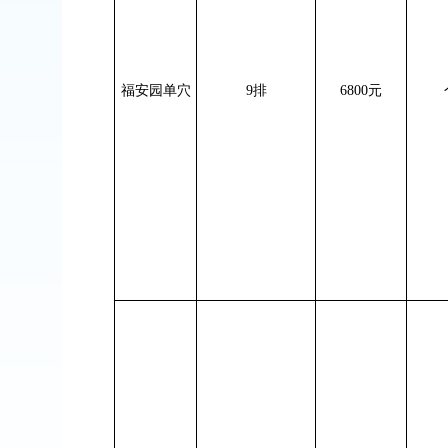
福安园单穴
9
排
6800
元