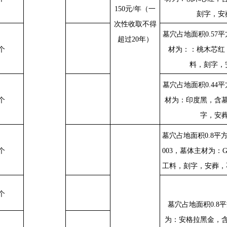
150
元
/
年（一
刻字，安
次性收取不得
墓穴占地面积
0.57
平
超过
20
年）
个
材为：：桃木芯红
料，刻字，
墓穴占地面积
0.44
平
个
材为：印度黑，含
字，安
墓穴占地面积
0.8
平
个
003
，墓体主材为：
G
工料，刻字，安葬，
个
墓穴占地面积
0.8
平
为：安格拉黑金，