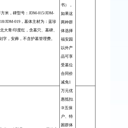
书），
平方米，碑型号：
JDM-015/JDM-
如果这
18/JDM-019
，墓体主材为：蓝珍
两种群
北大青
/
印度红，含墓穴、墓碑、
体选择
刻字，安葬，不含护墓管理费。
福安园
以外产
品可享
受墓位
合同价
减免
1
万元优
惠抵扣
.
③
五保
户、特
困群体