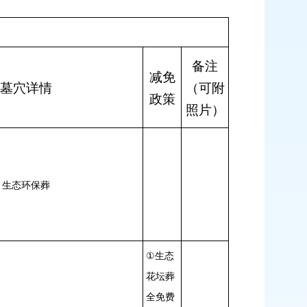
备注
减免
墓穴详情
（可附
政策
照片）
生态环保葬
①
生态
花坛葬
全免费