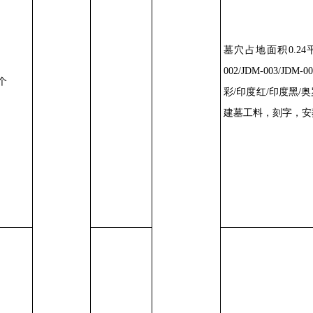
墓穴占地面积
0.24
002/JDM-003/JDM-00
个
彩
/
印度红
/
印度黑
/
奥
建墓工料，刻字，安