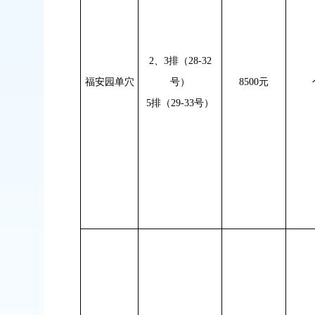
2
、
3
排（
28-32
福安园单穴
号）
8500
元
5
排（
29-33
号）