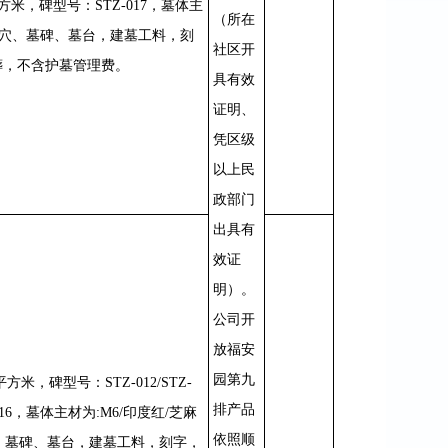
方米，碑型号：
STZ-017
，墓体主
（所在
穴、墓碑、墓台，建墓工料，刻
社区开
葬，不含护墓管理费。
具有效
证明、
凭区级
以上民
政部门
出具有
效证
明）。
公司开
放福安
园第九
平方米，碑型号：
STZ-012/STZ-
排产品
16
，墓体主材为
:M6/
印度红
/
芝麻
依照顺
、墓碑、墓台，建墓工料，刻字，