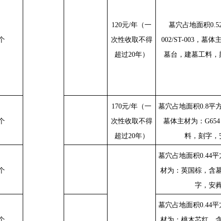
120
元
/
年（一
墓穴占地面积
0.5
个
次性收取不得
002/ST-003
，墓体
超过
20
年）
墓台，建墓工料，
170
元
/
年（一
墓穴占地面积
0.8
平
个
次性收取不得
墓体主材为：
G654
超过
20
年）
料，刻字，
墓穴占地面积
0.44
平
个
材为：英国棕，含
字，安
墓穴占地面积
0.44
平
个
材为：桃木芯红，