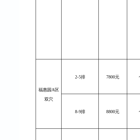
2-5
排
7800
元
福惠园
A
区
双穴
8-9
排
8800
元