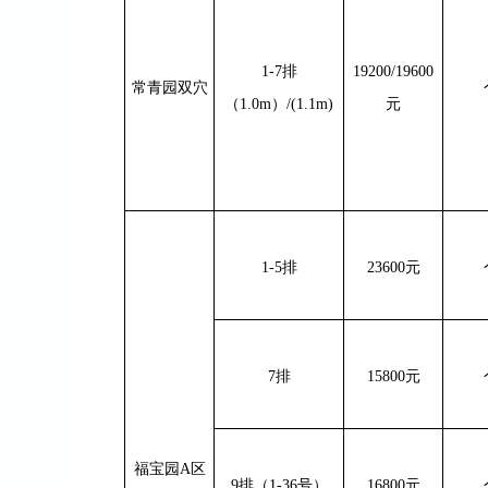
1-7
排
19200/19600
常青园双穴
（
1.0m
）
/(1.1m)
元
1-5
排
23600
元
7
排
15800
元
福宝园
A
区
9
排（
1-36
号）
16800
元