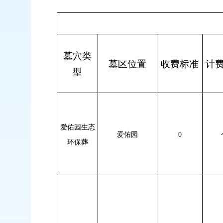
墓穴类
墓区位置
收费标准
计
型
爱佑园生态
爱佑园
0
环保葬