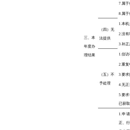
7.
属于
8.
属于
1.
本机
（四）无
2.
没有
三、本
法提供
3.
补正
年度办
1.
信访
理结果
2.
重复
（五）不
3.
要求
予处理
4.
无正
5.
要求
已获取
1.
申请
正、行