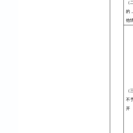
（
的
他
（
不
开