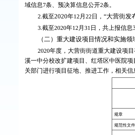
域信息
7
条、预决算信息公开
2
条。
2020
“大营街发
2.
截至
年
12
月
22
日，
3.
截至
2020
年
12
月
31
日
，共上报信息
（二）重大建设项目情况和实施领
2020
年度，大营街街道重大建设项目
溪一中分校改扩建项目、红塔区中医院项
关部门进行项目征地、推进工作，相关信
规章
规范性文