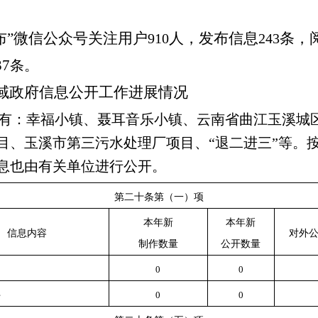
布”微信公众号关注用户
人，发布信息
条，
910
243
37
条。
域政府信息公开工作进展情况
有：幸福小镇、聂耳音乐小镇、云南省曲江玉溪城
目、玉溪市第三污水处理厂项目、“退二进三”等。
息也由有关单位进行公开。
第二十条第（一）项
本年新
本年新
信息内容
对外
制作数量
公开数量
0
0
件
0
0