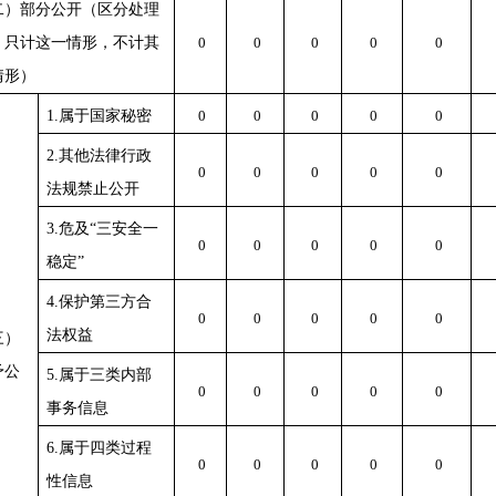
二）部分公开（区分处理
，只计这一情形，不计其
0
0
0
0
0
情形）
1.属于国家秘密
0
0
0
0
0
2.其他法律行政
0
0
0
0
0
法规禁止公开
3.危及“三安全一
0
0
0
0
0
稳定”
4.保护第三方合
0
0
0
0
0
法权益
三）
予公
5.属于三类内部
0
0
0
0
0
事务信息
6.属于四类过程
0
0
0
0
0
性信息