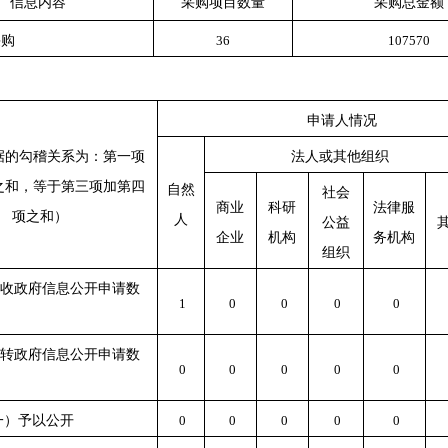
信息内容
采购项目数量
采购总金额
采购
36
107570
申请人情况
据的勾稽关系为：第一项
法人或其他组织
之和，等于第三项加第四
自然
社会
商业
科研
法律服
项之和）
人
公益
企业
机构
务机构
组织
收政府信息公开申请数
1
0
0
0
0
转政府信息公开申请数
0
0
0
0
0
一）予以公开
0
0
0
0
0