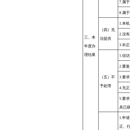
7.属
8.属
1.本
（四）无
2.没
三、本
法提供
3.补
年度办
理结果
1.信
2.重
（五）不
3.要
予处理
4.无
5.要
具已
1.申
正、