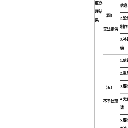
度办
信息
理结
（四）
2.
没
果
制作
无法提供
3.
补
确
1.
信
2.
重
3.
要
（五）
4.
无
不予处理
请
5.
要