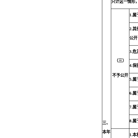
只计这一情形
1.
属
2.
其
公开
3.
危
（三）
4.
保
不予公开
5.
属
6.
属
7.
属
8.
属
三、
本年
1.
本