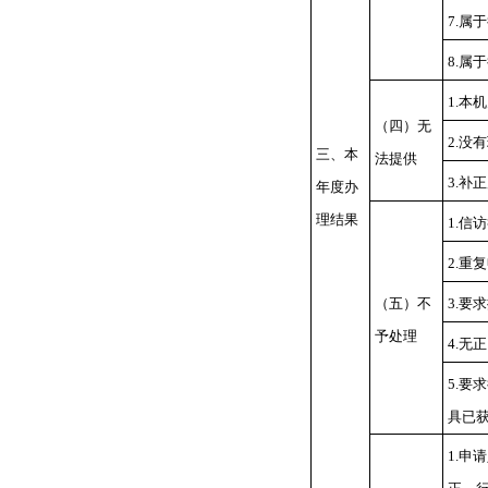
7.属
8.属
1.本
（四）无
2.没
三、本
法提供
3.补
年度办
理结果
1.信
2.重
（五）不
3.要
予处理
4.无
5.要
具已
1.申