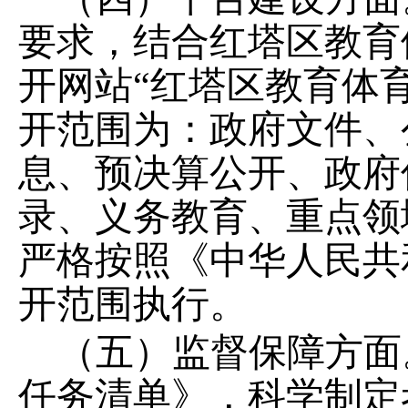
要求，结合红塔区教育
开网站
“
红塔区教育体
开范围为
：
政府文件、
息、
预决算公开、政府
录
、
义务教育、重点领
严格按照
《
中华人民共
开范围执行。
（
五
）监督保障方面
任务清单》，科学制定