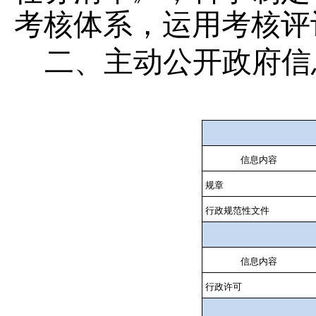
考核体系，运用考核评
二、主动公开政府信
信息内容
规章
行政规范性文件
信息内容
行政许可