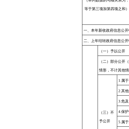
（本列数据的勾稽关系为
等于第三项加第四项之和
一、本年新收政府信息公开
二、上年结转政府信息公开
（一）予以公开
（二）部分公开
（
情形，不计其他情
1.
属于
2.
其他
3.
危及
4.
保护
（三）不
予公开
5.
属于