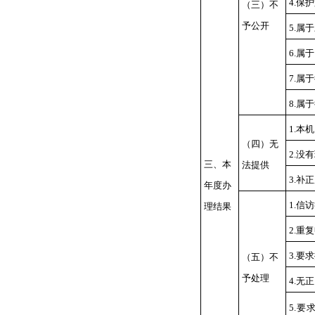
4.
保护
（三）不
予公开
5.
属于
6.
属于
7.
属于
8.
属于
1.
本机
（四）无
2.
没有
三、本
法提供
3.
补正
年度办
1.
信访
理结果
2.
重复
3.
要求
（五）不
予处理
4.
无正
5.
要