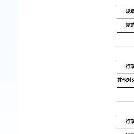
规
规
行
其他对
行