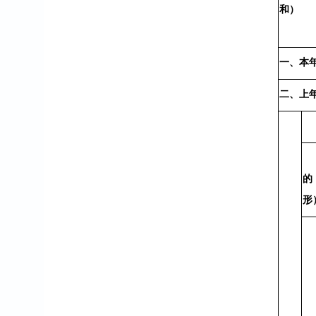
和）
一、本
二、上
的
形