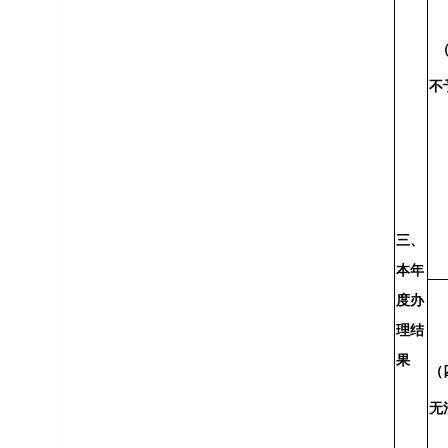
不
三、
本年
度办
理结
果
（
无