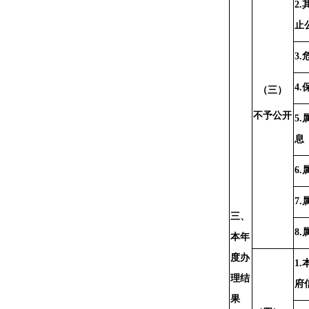
2
止
3
4
（三）
不予公开
5
息
6
7
三、
8
本年
度办
1
理结
府
果