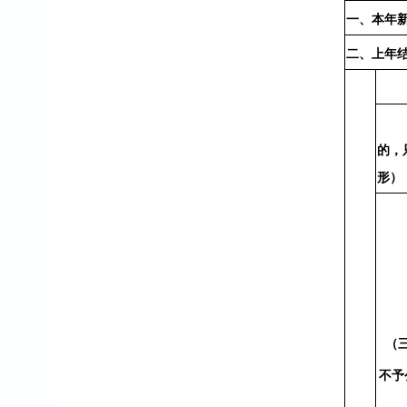
一、本年
二、上年
的，
形）
（
不予