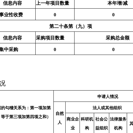
信息内容
上一年项目数量
本年增
/减
事业性收费
0
0
第二十条第（九）项
信息内容
采购项目数量
采购总金额
集中采购
0
0
况
申请人情况
据的勾稽关系为：第一项加第
法人或其他组织
自然
，等于第三项加第四项之和）
商业企
科研机
社会公
法律服务
人
业
构
益组织
机构