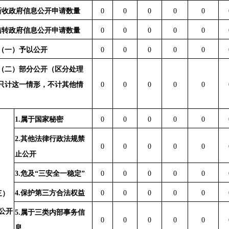
新收政府信息公开申请数量
0
0
0
0
0
结转政府信息公开申请数量
0
0
0
0
0
（一）予以公开
0
0
0
0
0
（二）部分公开（区分处理
只计这一情形，不计其他情
0
0
0
0
0
1.属于国家秘密
0
0
0
0
0
2.其他法律行政法规禁
0
0
0
0
0
止公开
3.危及“三安全一稳定”
0
0
0
0
0
4.保护第三方合法权益
0
0
0
0
0
三）
公开
5.属于三类内部事务信
0
0
0
0
0
息