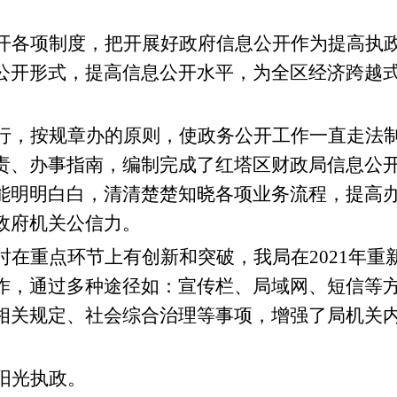
开各项制度，把开展好政府信息公开作为提高执
公开形式，提高信息公开水平，为全区经济跨越
行，按规章办的原则，使政务公开工作一直走法
责
、办事指南
，
编制完成了红
塔
区财政局信息公
能明明白白，清清楚楚知晓各项业务流程，提高
政府
机关
公信力
。
时在重点环节上有创新和突破，我局
在
20
21
年
重
作，
通过多种途径如：宣传栏、局域网、短信等
相关规定
、
社会综合治理
等事项，增强
了局
机关
阳光执政。