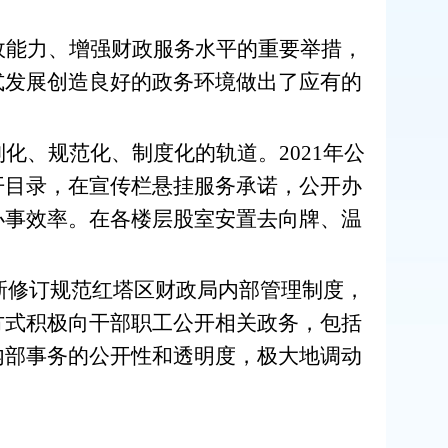
政能力、增强财政服务水平的重要举措，
式发展创造良好的政务环境做出了应有的
制化、规范化、制度化的轨道。
20
21
年公
开目录，
在宣传栏
悬挂服务承诺，公开办
办事效率。在各楼层股室
安置
去
向牌、
温
新修订规范
红
塔区财政
局
内部管理制度，
方式积极
向干部
职工
公开
相关政务
，包括
内部事务的公开性和透明度，极大地调动