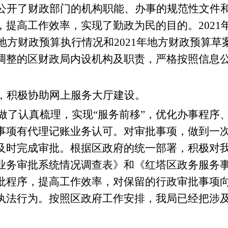
公开了财政部门的机构职能、办事的规范性文件
，提高工作效率，实现了
勤政为民
的目的。
20
21
地方
财政预算执行情况和
20
21
年
地方
财政预算草
调整
的
区财政
局内设机构及职责，
严格
按照信息
，积极协助网上服务大厅建设。
做了认真梳理，实现
“服务前移”，优化办事程序
事项有代理记账业务认可。
对审批事项，做到一
及时完成审批。根据区政府的统一部署，积极对
业务审批系统情况调查表》和《红塔区政务服务
批程序，提高工作效率，对保留的行政审批事项
执法行为。按照区政府工作安排，我局已经把涉