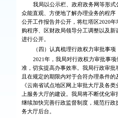
我局以公示栏、政府政务网等形式
众能直观、方便地了解办理业务的程序
公开工作报告并公开，将红塔区
20
20
年
购
程序
、区财政局领导分工调整
以
及新
进行
公开
。
（四）认真梳理行政权力审批事项
20
21
年，我局对行政权力审批事项
准，切实提高办事效率。
我局行政审批
且在规定的期限内对于合符办理条件的
《云南省试点地区网上审批大厅及各类
上服务大厅的建设。
我局将不断优化审
继续加快完善行政监督制度，规范行政
务大厅后台。