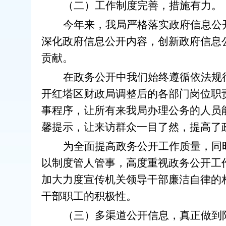
（二）工作制度完善，措施有力。
今年
来，
我局严格落实政府信息公
深化政府信息公开内容，创新政府信息
贡献。
在政务公开中我们始终遵循依法规
开红
塔
区财政局调整后的各
部门
岗位
职
事程序，让所有来我局办理公务的人员
馨
提示，
让
来访群众一目了然
，提高
了
为全面提高政务公开工作质量，同
以制度管人管事，高度重视政务公开工
加大力度宣传
机关领导干部廉洁自律
的
干部职工的积极性。
（三）多渠道公开信息，真正做到