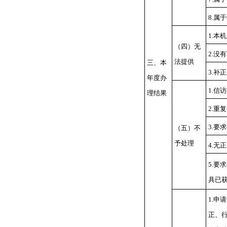
8.属
1.本
（四）无
2.没
法提供
三、本
3.补
年度办
1.信
理结果
2.重
3.要
（五）不
予处理
4.无
5.要
具已
1.申
正、