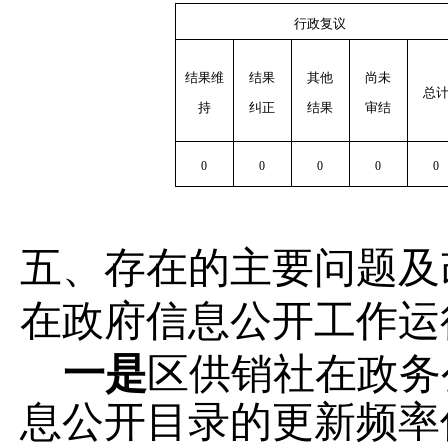
行政复议
结果维
结果
其他
尚未
总
持
纠正
结果
审结
0
0
0
0
0
五、存在的主要问题及
在政府信息公开工作运
一是
区
供销社在政务
息公开目录的更新频率