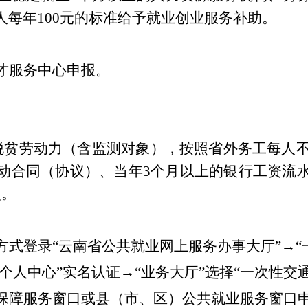
人每年
100
元的标准给予就业创业服务补助。
才服务中心申报。
脱贫劳动力（含监测对象），按照省外务工每人
动合同（协议）、当年
3
个月以上的银行工资流
次。
方式登录
“
云南省公共就业网上服务办事大厅
”→“
个人中心
”
实名认证
→“
业务大厅
”
选择
“
一次性交
保障服务窗口或县（市、区）公共就业服务窗口