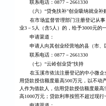
联系电话：
0877
－
2661330
（
六
）
“
贷免扶补
”
创业吸纳就业补
在市场监督管理部门注册登记从事
业
3
－
5
人（含
5
人）的，给予
3000
元的
申请渠道：
申请人向其创业经营地的县（市、
联系电话：
0877
－
2661330
（
七
）
“
云岭创业贷
”
扶持
在玉溪市依法注册登记的中小微企
用贷款授信额度最高
500
万元，以不动
人作为借款人，信用贷款授信额度最高
高
1000
万元；贷款利率按照不超过现行
申请渠道：