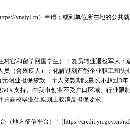
https://ynsjyj.cn
）
申请；或到单位所在地的公共就
生村官和留学回国学生）；复员转业退役军人；
人员（含残疾人）；化解过剩产能企业职工和失
万元创业担保贷款。个人贷款期限最长不超过
3
年
息
50%
支持。在我
市
创业不受户口区域、行业限
件的高校毕业生原则上取消反担保要求。
平台（地方征信平台）
”
（
https://credit.yn.gov.cn/rx