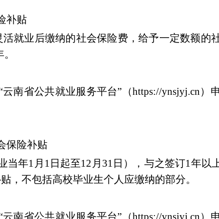
险补贴
灵活就业后缴纳的社会保险费，给予一定数额的
年。
“
云南省公共就业服务平台
”
（
https://ynsjyj.cn
）
会保险补贴
业当年
1
月
1
日起至
12
月
31
日），与之签订
1
年以
补贴，不包括高校毕业生个人应缴纳的部分。
“
云南省公共就业服务平台
”
（
https://ynsjyj.cn
）