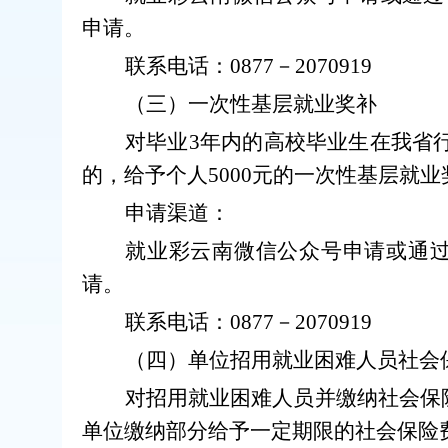
申请。
联系电话：
0877
－
2070919
（
三
）一次性基层就业奖补
对毕业
3
年内的高校毕业生在我省
的，给予个人
5000
元的一次性基层就业
申请渠道：
就业彩云南微信公众号申请或通
请。
联系电话：
0877
－
2070919
（
四
）
单位
招用就业困难人员社会
对招用就业困难人员并缴纳社会保
单位缴纳部分给予一定期限的社会保险