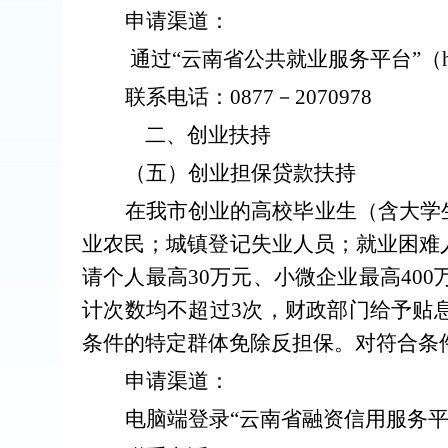
申请渠道：
通过
“
云南省公共就业服务平台
”
（
联系电话：
0877
－
2070978
二、创业扶持
（
五
）创业担保贷款扶持
在我市创业的高校毕业生（含大学
业农民；城镇登记失业人员；就业困难
请个人最高
30
万元、小微企业最高
400
计次数均不超过
3
次，
财政
部门给予贴
条件的特定群体免除反担保。对符合条
申请渠道：
电脑端登录
“
云南省融资信用服务