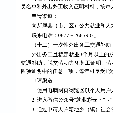
员名单和外出务工收入证明材料，按每
申请渠道：
向所属县（市、区）公共就业和人
联系电话：
0877
－
2665937
。
（十
二
）一次性外出务工交通补助
外出务工且稳定就业
3
个月以上的
交通补助，脱贫劳动力凭务工证明、劳
四项证明中的任意一项，每年可享受
1
申请渠道：
1.
使用电脑网页浏览器以个人用户
2.
进入微信公众号
“
就业彩云南
”→“
3.
通过申请人户籍地乡（镇）社会