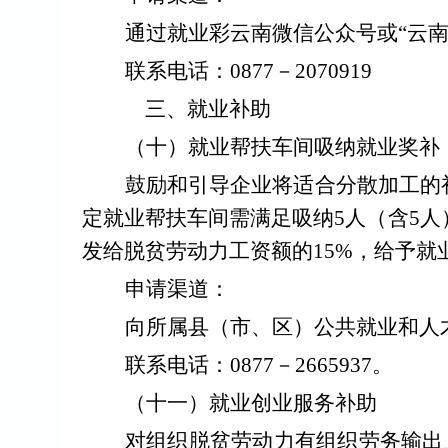
通过就业彩云南微信公众号或
“
云
联系电话：
0877
－
2070919
三、就业补助
（
十
）就业帮扶车间吸纳就业奖补
鼓励和引导企业将适合分散加工的
定就业帮扶车间需满足吸纳
5
人（含
5
人
发给脱贫劳动力工资额的
15%
，给予就
申请渠道：
向所属县（市、区）公共就业和人
联系电话：
0877
－
2665937
。
（十
一
）就业创业服务补助
对组织脱贫劳动力有组织劳务输出