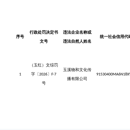
行政处罚决定书
违法企业名称或
序号
统一社会信用代
文号
违
法自然人姓名
（玉红）文综罚
玉溪物和文化传
字〔
〕
1
2026
F-7
91530400MA6N18X
播有限公司
号