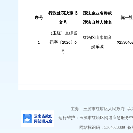
行政处罚决定书
违法企业名称或
序号
统一社
文号
违
法自然人姓名
（玉红）文综当
红塔区山水知音
罚字〔
〕
1
202
6
6
9253040
娱乐城
号
主办：玉溪市红塔区人民政府 承办：
运行维护：玉溪市红塔区网络应急服务中心 
网站标识码：5304020009
备案