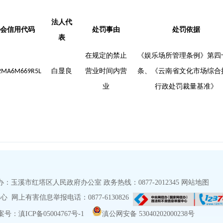
法人代
会信用代码
处罚事由
处罚依据
表
在规定的禁止
《
娱乐场所管理条例》第四
白显良
营业时间内营
条、《云南省文化市场综合
2MA6M669R5L
业
行政处罚裁量基准》
玉溪市红塔区人民政府办公室 政务热线：0877-2012345
网站地图
网上有害信息举报电话：0877-6130826
号：滇ICP备05004767号-1
滇公网安备 53040202000238号