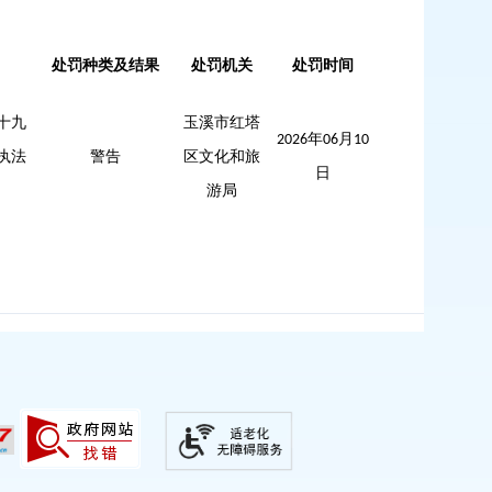
处罚种类及结果
处罚机关
处罚时间
十九
玉溪市红塔
年
月
2026
06
10
执法
警告
区文化和旅
日
游局