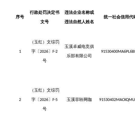
行政处罚决定书
违法企业名称或
序号
统一社会信用代
文号
违
法自然人姓名
（玉红）文综罚
玉溪卓威电竞俱
字〔
〕
1
202
6
F-2
91530400MA6PL6B
乐部有限公司
号
（玉红）文综罚
字〔
〕
玉溪菲聆网咖
2
202
6
F-5
91530402MACKQMU
号