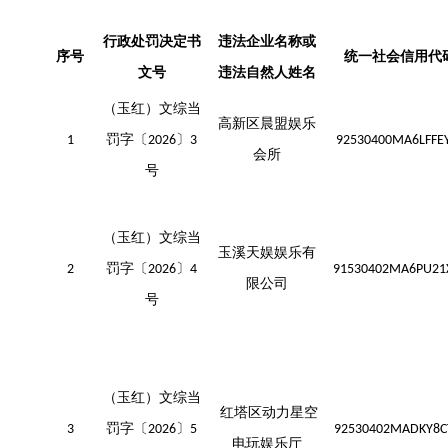
行政处罚决定书
违法企业名称或
序号
统一社会信用代
文号
违
法自然人姓名
（玉红）文综当
高新区晨盟娱乐
罚字〔
〕
1
202
6
3
92530400MA6LFFE
会所
号
（玉红）文综当
玉溪天娱娱乐有
罚字〔
〕
2
202
6
4
91530402MA6PU21
限公司
号
（玉红）文综当
红塔区动力星空
罚字〔
〕
3
202
6
5
92530402MADKY8C
电玩娱乐厅