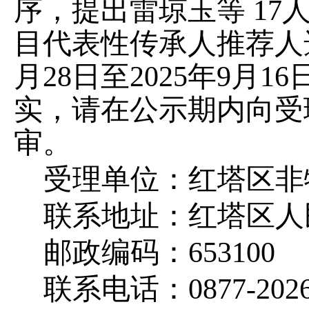
序，
提出
雷琼玉
等
1
7
目代表性传承人
推荐人
月
28
日
至
202
5
年
9
月
16
实，请在公示期内向受
审。
受理单位：红塔区非
联系地址：红塔区人
邮政编码：
653100
联系电话：
0877-202