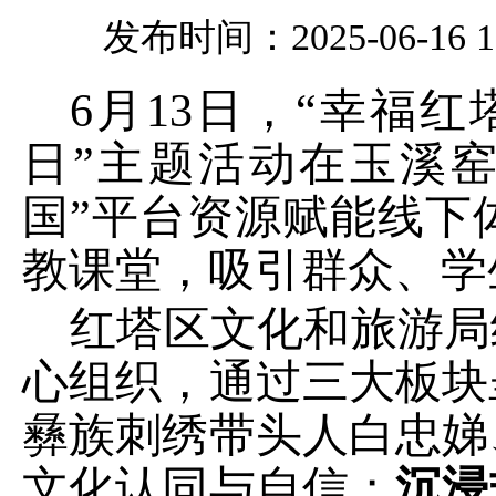
发布时间：2025-06-16 15
6
月
13
日，
“
幸福红
日
”
主题活动在玉溪
国
”
平台资源赋能线下
教课堂，吸引群众、学
红塔区
文化和旅游
局
心组织
，
通过三大板块
彝族刺绣带头人白忠娣
文化认同与自信；
沉浸