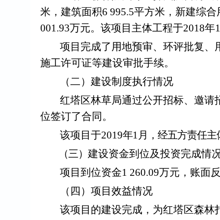
米，建筑面积
6
995.5
平方米
，
新建综合
001.93
万元
。该项目
主体工程于
2018
年
项目完成了用地预审、环评批复、
施工许可证等
建设审批手续
。
（二）
建设制度执行情况
红塔区林草局
通过公开招标、邀请
位签订了合同。
该项目于
2019
年
1
月，经五方责任主
（三）
建设资金到位及投资完成情
项目到位资金
1 260.09
万元
，
账面
（四）
项目效益情况
该项目的建设完成，为红塔区森林