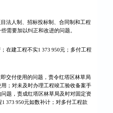
项目法人制、
招标投标制、合同制
和
工程
一些需要加以纠正和改进的问题。
产；在建工程不实
1 373 950
元；多付工程
收即交付使用
的问题，
责令
红塔区林草局
使用
；
对
未及时办理工程竣工验收备案手
的问题，责成
红塔区林草局
及时对固定资
程
1
373
950
元如数补计
；对多付工程款