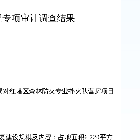
况专项审计调查结果
局对
红塔区森林防火专业扑火队营房项目
复
建设规模及内容：占地面积
6 720
平方