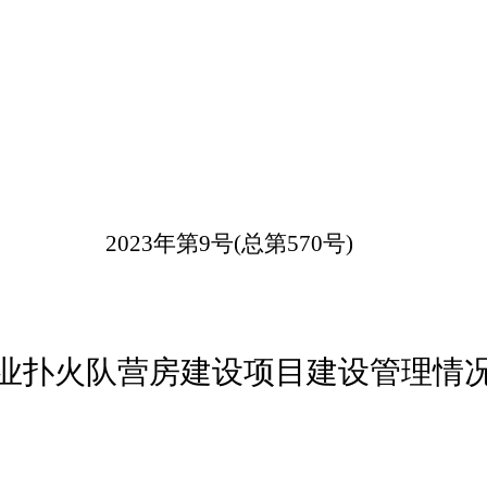
202
3
年第
9
号
(
总第
570
号
)
业扑火队营房建设项目建设管理情