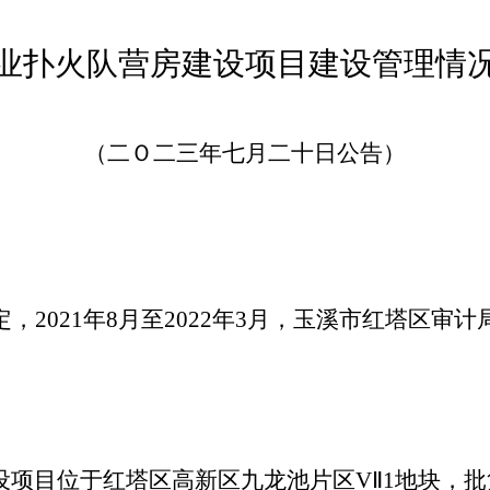
业扑火队营房建设项目建设管理情
（二Ｏ
二三
年
七
月
二十
日公告）
定，
2021
年
8
月
至
2022
年
3
月
，玉溪市红塔区审计
设项目位于红塔区高新区九龙池片区
VⅡ1
地块
，批