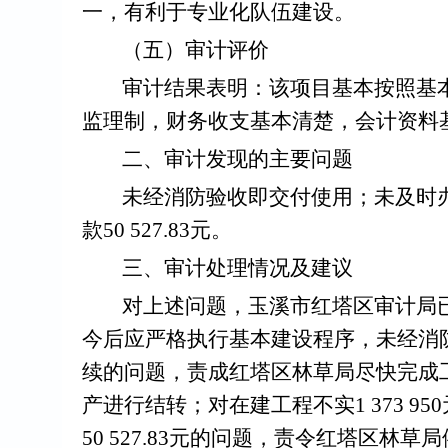
一，有利于专业化队伍建设。
（五）审计评价
审计结果表明：
该项目基本按照基
监理制
，
财务收支基本清楚，会计资料
二、审计发现的主要问题
未经消防验收即交付使用
；
未及时
款
50 527.83
元
。
三、审计处理情况及建议
对上述问题，玉溪市红塔区审计局
今后应严格执行
基本
建设程序，
未经消
续的问题，责成红塔区林草局尽快完成
产进行结转
；对在建工程不实
1 373 950
50 527.83
元的问题，责令红塔区林草局