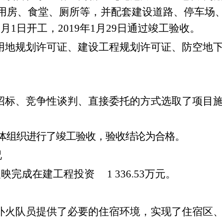
用房、食堂、厕所等
，
并配套建设道路、停车场
1
月
1
日开工，
2019
年
1
月
29
日通过竣工验收
。
用地规划许可证
、
建设工程规划许可证、防空地
招标、
竞争性谈判
、直接委托的方式选取了项目
体组织进行了竣工验收，验收结论为合格。
况
反映完成在建工程投资
1
336.
53
万元
。
扑火队员提供了必要的住宿环境，实现了住宿区