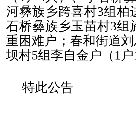
河彝族乡跨喜村
3
组柏
石桥彝族乡玉苗村
3
组
重困难户；春和街道刘
坝村
5
组李自金户（
1
户
特此公告