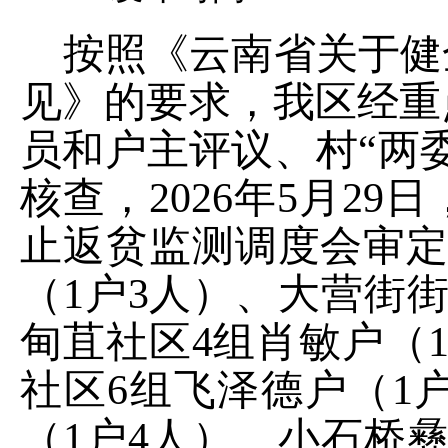
按照《云南省关于健
见》的要求，我区经重
员和户主评议、村
“
两
核查，
2026
年
5
月
29
日
止返贫监测调度会审
（
1
户
3
人）、
大营街
甸苴社区
4
组肖敏户（
社区
6
组飞泽德户（
1
（
1
户
4
人）、小石桥