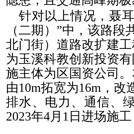
隐患，且交通高峰期极
针对以上情况，聂
（二期）
”
中，该路段
北门街）道路改扩建工
为玉溪科教创新投资有
施主体为区国资公司
。
由
10m
拓宽为
16m
，改
排水、电力、通信、
2023
年
4
月
1
日进场施工