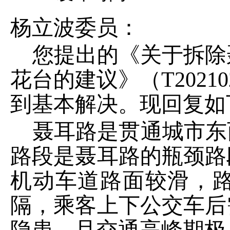
杨立波委员
：
您提出的《
关于拆除
花台的建议
》（
T202
1
0
到基本解决。
现
回
复如
聂耳路是贯通城市东
路段是聂耳路的瓶颈路
机动车道路面较滑，
隔，乘客上下公交车后