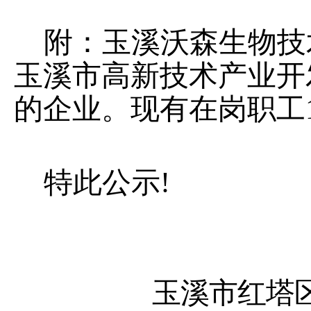
附：
玉溪沃森生物技
玉溪市
高新技术产业开
的企业。
现有在岗职工
特此公示
!
玉溪市红塔