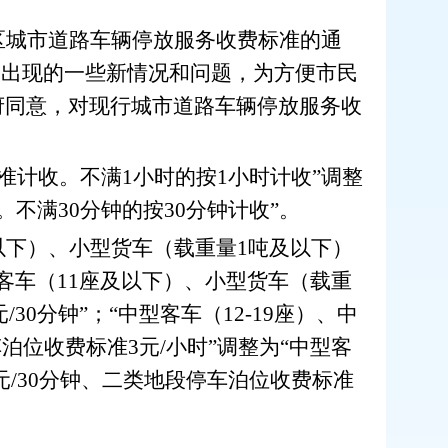
区城市道路车辆停放服务收费标准的通
中出现的一些新情况和问题，为方便市民
府同意，对现行城市道路车辆停放服务收
准计收。不满
1
小时的按
1
小时计收
”
调整
。不满
30
分钟的按
30
分钟计收
”
。
以下）、小型货车（载重量
1
吨及以下）
客车（
11
座及以下）、小型货车（载重
元
/30
分钟
”
；
“
中型客车（
12-19
座）、中
车泊位收费标准
3
元
/
小时
”
调整为
“
中型客
元
/30
分钟、二类地段停车泊位收费标准