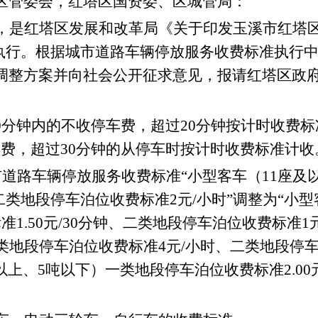
区管委会，红塔区国资委
、区城管局
：
，是红塔区发展和改革局《关于印发玉溪市红塔
执行。根据城市道路车辆停放服务收费标准执行
调整方案并向社会公开征求意见
，报请红塔区政
0
分钟内的不收停车费，超过
20
分钟按计时收费标
车费，超过
30
分钟的从停车时按计时收费标准计收
市道路车辆停放服务收费标准
“
小型客车（
11
座及
二类地段停车泊位收费标准
2
元
/
小时
”
调整为
“
小型
标准
1.50
元
/30
分钟、二类地段停车泊位收费标准
1
类地段停车泊位收费标准
4
元
/
小时、二类地段停
以上、
5
吨以下）一类地段停车泊位收费标准
2.00