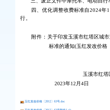
三、
废止文件中摩托车、电动自行
四、
优化调整
收费标准
自
2024
年
1
行。
附件：
关于印发玉溪市红塔区城市
标
准
的通知
(
玉红发改价格
玉溪市红塔
2023
年
12
月
4
日
玉红发改价格〔2012〕63号.doc