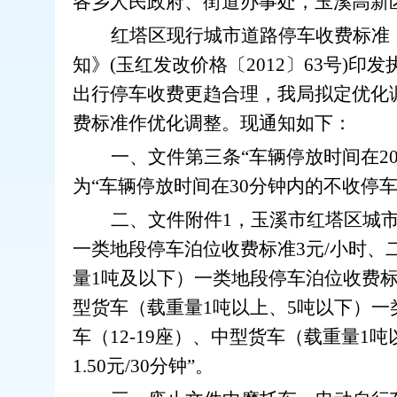
各乡
人民政府
、街道办事处，玉溪高新
红塔区现行城市道路停车收费标准
知》
(
玉红发改价格
〔
2012
〕
63
号
)
印发
出行停车收费更趋合理，我局拟定优化
费标准作优化调整。现通知如下：
一、
文件第三条
“
车辆停放时间在
2
为
“
车辆停放时间在
30
分钟内的不收停
二、
文件附件
1
，玉溪市红塔区城
一类地段停车泊位收费标准
3
元
/
小时、
量
1
吨及以下）一类地段停车泊位收费
型货车（载重量
1
吨以上、
5
吨以下）一
车（
12-19
座）、中型货车（载重量
1
吨
1.50
元
/30
分钟
”
。