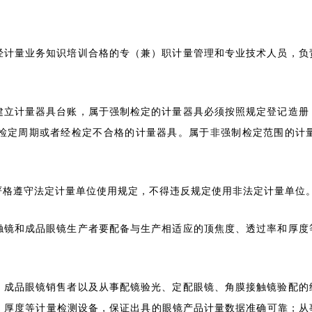
经计量业务知识培训合格的专（兼）职计量管理和专业技术人员，负
建立计量器具台账，属于强制检定的计量器具必须按照规定登记造册
检定周期或者经检定不合格的计量器具。属于非强制检定范围的计
严格遵守法定计量单位使用规定，不得违反规定使用非法定计量单位
触镜和成品眼镜生产者要配备与生产相适应的顶焦度、透过率和厚度
、成品眼镜销售者以及从事配镜验光、定配眼镜、角膜接触镜验配的
、厚度等计量检测设备，保证出具的眼镜产品计量数据准确可靠；从