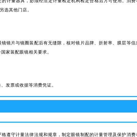
定的计量器具，必须经法定计量检定机构检定合格后方可使用。消费
并另选其他门店。
眼镜镜片与镜圈装配后有无缝隙，核对镜片品牌、折射率、膜层等信
合国家装配眼镜相关要求。
单、发票或收据等消费凭证。
严格遵守计量法律法规和规章，制定眼镜制配的计量管理及保护消费