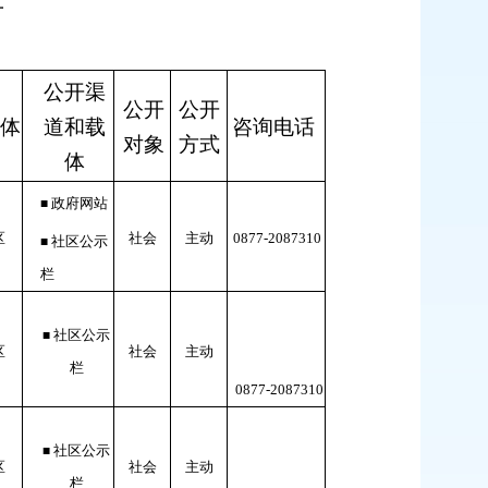
单
公开渠
公开
公开
体
道和载
咨询电话
对象
方式
体
政府网站
■
区
社会
主动
0877-
2087310
社区公示
■
栏
社区公示
■
区
社会
主动
栏
0877-
2087310
社区公示
■
区
社会
主动
栏