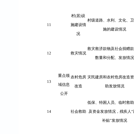
村
(
居
)
设
村级道路、水利、文化、卫
11
施建设情
施的建设情况
况
救灾救济款物及社会捐赠款
12
救灾情况
数量和分配、发放情况
重点领
农村危房
灾民建房和农村危房改造资
13
域信息
改造
助发放情况
公开
低保、特困人员、临时救助
14
社会救助
及资金发放情况，残疾人
“
补贴
”
发放情况