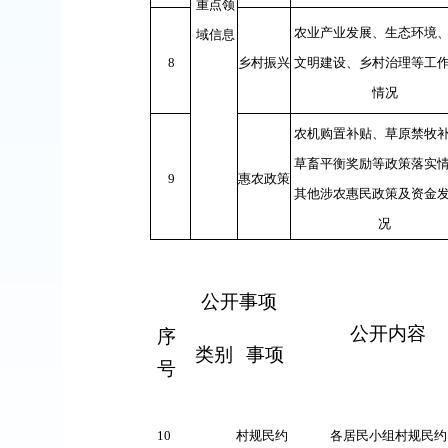
重点领
农业产业发展、生态环境
域信息
8
乡村振兴
文明建设、乡村治理等工
情况
农机购置补贴、草原禁牧
草畜平衡奖励等政策落实
9
惠农政策
其他涉农惠民政策及资金
况
公开事项
公开内容
序
类别
事项
号
10
村规民约
各居民小组村规民约