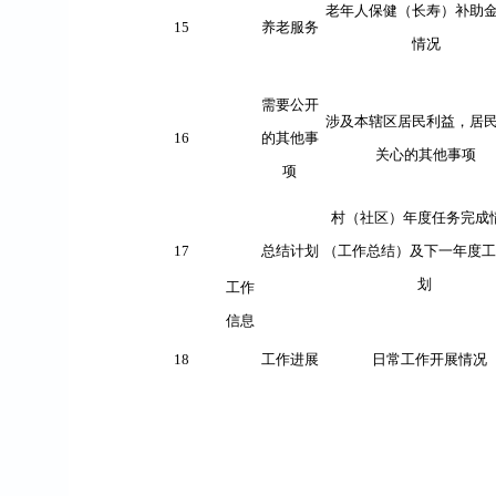
老年人保健（长寿）补助
15
养老服务
情况
需要公开
涉及本辖区居民利益，居
16
的其他事
关心的其他事项
项
村（社区）年度任务完成
17
总结计划
（工作总
结）及下一年度工
划
工作
信息
18
工作进展
日常工作开展情况