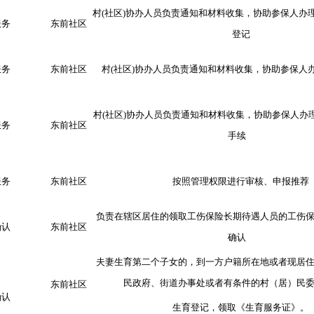
村
(
社区
)
协办人员负责通知和材料收集，协助参保人办
服务
东前社区
登记
服务
东前社区
村
(
社区
)
协办人员负责通知和材料收集，协助参保人
村
(
社区
)
协办人员负责通知和材料收集，协助参保人办
服务
东前社区
手
续
服务
东前社区
按照管理权限进行审核、申报推荐
负责在辖区居住的领取工伤保险长期待遇人员的工伤
确认
东前社区
确认
夫妻生育第二个子女的，到一方户籍所在地或者现居
民政府、街道办事处或者有条件的村（居）
民
东前社区
确认
生育登记，领取《生育服务证》。