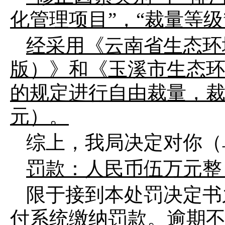
化管理项目
”
，
“
裁量等级
经采用《云南省生态环
版）》
和
《玉溪市生态
的规定进行自由裁量，
元）。
综上，
我局
决定
对你（
罚款：
人民币
伍
万元整
限于接
到本
处罚
决定书
付系统缴纳罚款。逾期