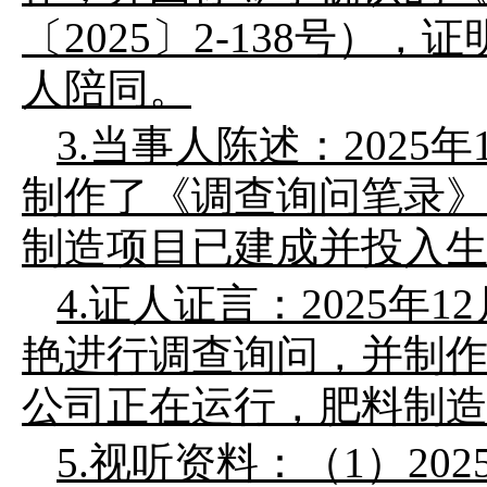
〔
2025
〕
2-138
号），证
人
陪同。
3.
当事人陈述：
2025
年
制作了《调查询问笔录
制造
项目已建成并投入
4.
证人证言：
2025
年
12
艳进行调查询问，并制
公司
正在运行，
肥料制
5.
视听资料：（
1
）
202