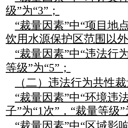
级
”
为
“3”
；
“
裁量因素
”
中
“
项目地
饮用水源保护区范围以
“
裁量因素
”
中
“
违法行
等级
”
为
“
5
”
；
（二）违法行为共性裁
“
裁量因素
”
中
“
环境违
子
”
为
“1
次
”
，
“
裁量等级
”
“
裁量因素
”
中
“
区域影