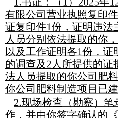
1.
书证：（
1
）
2025
年
1
有限公司营业执照复印
证复印件
1
份
，
证明违法
人员分别依法提取的
你
以及工作证明各
1
份，证
的调查及
2
人所提供的证
法人员提取的
你公司
肥
你公司
肥料制造
项目已
2.
现场检查（勘察）笔
作，并由
你
签字确认的