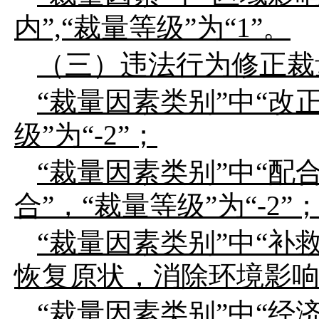
内
”,“
裁量等级
”
为
“1”
。
（三）违法行为修正裁
“
裁量因素类别
”
中
“
改
级
”
为
“-2”
；
“
裁量因素类别
”
中
“
配
合
”
，
“
裁量等级
”
为
“-2”
“
裁量因素类别
”
中
“
补
恢复原状，消除环境影
“
裁量因素类别
”
中
“
经