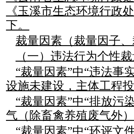
《玉溪市生态环境行政
下。
裁量因素（裁量因子、
（一）违法行为个性裁
“
裁量因素
”
中
“
违法事
设施未建设，主体工程
“
裁量
因素
”
中
“
排放污
气（除畜禽养殖废气外
“
裁量因素
”
中
“
环评文