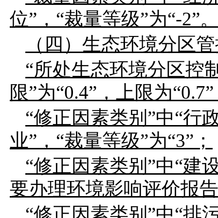
位
”
，
“
裁量等级
”
为
“-2”
（四）生态环境分区管
“
所处生态环境分区控
限
”
为
“0.4”
，上限为
“0.7”
“
修正因素类别
”
中
“
行
业
”
，
“
裁量等级
”
为
“3”
；
“
修正因素类别
”
中
“
建
要办理环境影响评价报
“
修正因素类别
”
中
“
排