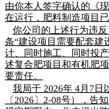
由
你
本人
签字确认的《
在运行，
肥料制造
项目
你公司
的
上述
行为违反
条
“
建设项目需要配套建
计、同时施工、同时投
述复合肥项目和有机肥
要责任。
我局于
202
6
年
4
月
7
日
〔
2026
〕
2-08
号），告知