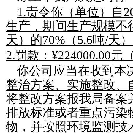
1.
责令
你（单位）
自
2
生产，期间生产规模不
天）的
70%
（
5.6
吨
/
天）
2.
罚款
：
¥22
4
000.00
元
你
公司
应当在收到本
整治方案、实施整改、
将整改方案报我局备案
排放标准或者重点污染
物，并按照环境监测技