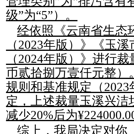
管理类别
”
为
“
排污含有
级
”
为
“5”
）。
经依照《云南省生态
（
2023
年版）》《
玉溪
（
2024
年版）》进行
裁
币贰拾捌万壹仟元整）
规则和基准规定（
2023
定，
上述裁量
玉溪兴洁
减少
20%
后为
¥22
4
000.0
综上，
我局
决定
对你