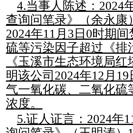
4.
当事人陈述：
2024
查询问笔录》（余永康
2024
年
11
月
3
日
0
时期间
硫等污染因子超过《排
《玉溪市生态环境局红
明
该公司
2024
年
12
月
19
气一氧化碳、二氧化硫
浓度。
5.
证人证言：
2024
年
1
询问笔录》（王明涛）