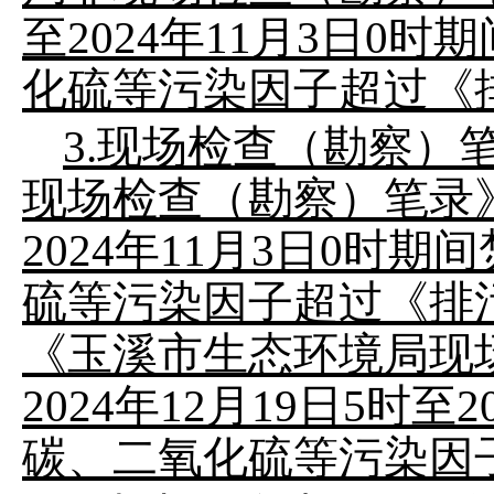
至
2024
年
11
月
3
日
0
时期
化硫等污染因子
超过《
3.
现场检查（勘察）
现场检查（勘察）笔录
2024
年
11
月
3
日
0
时期间
硫等污染因子超过《排
《玉溪市生态环境局现
2024
年
12
月
19
日
5
时至
2
碳、二氧化硫等污染因