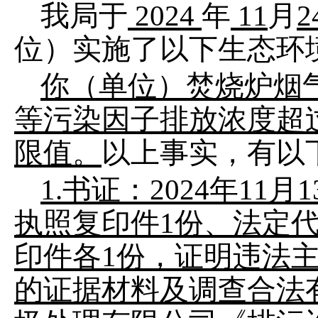
我局于
202
4
年
11
月
2
位）实施了以下生态环
你（单位）
焚烧炉烟
等污染因子排放浓度超
限值。
以上事实，有以
1.
书证：
2024
年
11
月
1
执照复印件
1
份、法定
印件各
1
份，证明违法
的证据材料及调查合法