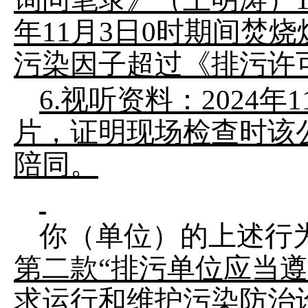
年
11
月
3
日
0
时期间焚烧
污染因子
超过《排污许
6.
视听资料：
2024
年
1
片，证明现场检查时
该
陪同。
你（单位）的上述行
第二款
“
排污单位应当遵
求运行和维护污染防治