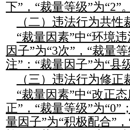
下
”
，
“
裁量等级
”
为
“2”
（二）违法行为共性
“
裁量因素
”
中
“
环境违
因子
”
为
“
3
次
”
，
“
裁量等
注
”
：
“
裁量因子
”
为
“
县
（三）违法行为修正
“
裁量因素
”
中
“
改正态
正
”
，
“
裁量等级
”
为
“0”
量因子
”
为
“
积极配合
”
，