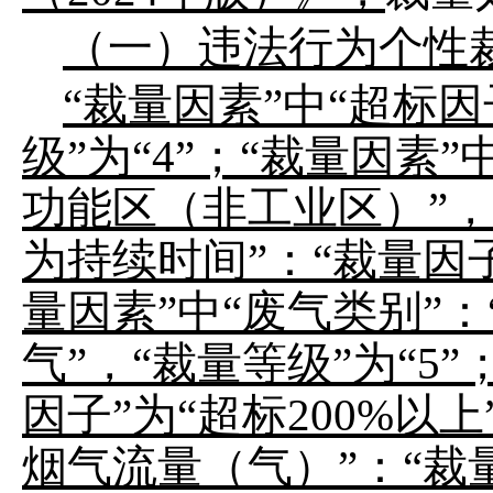
（一）违法行为个性
“
裁量因素
”
中
“
超标因
级
”
为
“
4
”
；
“
裁量因素
”
功能区（非工业区）
”
，
为持续时间
”
：
“
裁量因
量因素
”
中
“
废气类别
”
：
气
”
，
“
裁
量等级
”
为
“
5
”
因子
”
为
“
超标
200%
以上
烟气流量（气）
”
：
“
裁