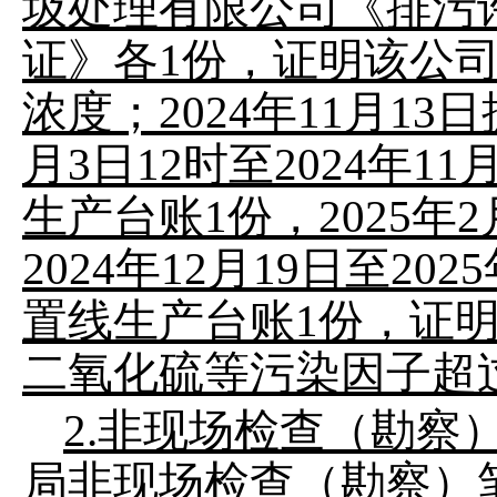
圾处理有限公司
《
排污
证》各
1
份，证明
该公
浓度；
2024
年
11
月
13
日
月
3
日
12
时至
2024
年
11
生产台账
1
份，
2025
年
2
2024
年
12
月
19
日至
2025
置线生产台账
1
份，证
二氧化硫等污染因子
超
2.
非现场检查（勘察
局非现场检查（勘察）