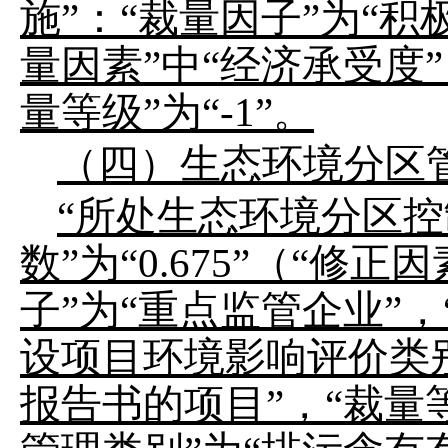
施
”
：
“
裁量因子
”
为
“
积
量因素
”
中
“
经济承受度
”
量等级
”
为
“-1”
。
（四）生态环境分区
“
所处生态环境分区控
数
”
为
“0.675”
（
“
修正因
子
”
为
“
重点监管企业
”
，
设项目环境影响评价类
报告书的项目
”
，
“
裁量