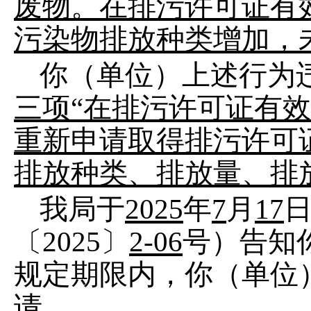
废物。在排污许可证有
污染物排放种类增加，
你
（单位）
上述行为
三项
“在排污许可证有
重新申请取得排污许可
排放种类、排放量、排
我局于
2025
年
7
月
17
〔
2025
〕
2-06
号）告知
规定期限内，你（单位
请
。