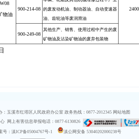
HW
0
8
900
-
214
-08
2400
的废发动机油、制动器油、自动变速器
矿物油
油、齿轮油等废润滑油
其他生产、销售、使用过程中产生的废
900
-
249-
08
矿物油及沾染矿物油的废弃包装物
日
玉溪市红塔区人民政府办公室 政务热线：0877-2012345
网站地图
网上有害信息举报电话：0877-6130826
号：滇ICP备05004767号-1
滇公网安备 53040202000238号