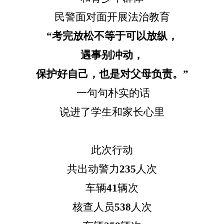
民警面对面开展法治教育
“考完放松不等于可以放纵，
遇事别冲动，
保护好自己，也是对父母负责。
”
一句句朴实的话
说进了学生和家长心里
此次行动
共出动警力
235
人次
车辆
41
辆次
核查人员
538
人次