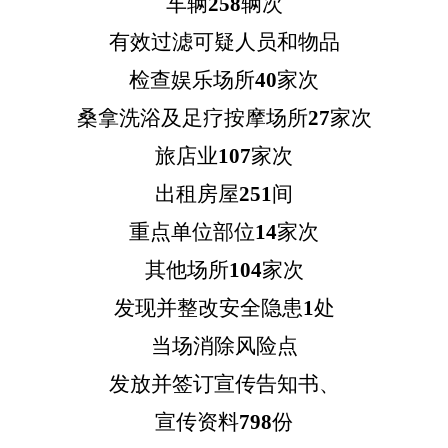
车辆
258
辆次
有效过滤可疑人员和物品
检查娱乐场所
40
家次
桑拿洗浴及足疗按摩场所
27
家次
旅店业
107
家次
出租房屋
251
间
重点单位部位
14
家次
其他场所
104
家次
发现并整改安全隐患
1
处
当场消除风险点
发放并签订宣传告知书、
宣传资料
798
份