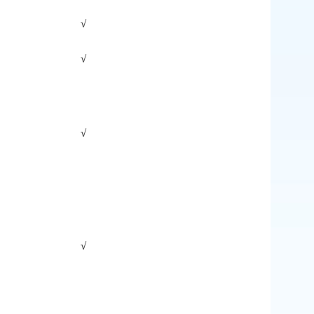
√
√
√
√