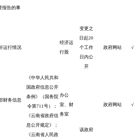
要报告的事
变更之
日起
20
经济运
析运行情况
个工作
政府网站
√
行股
日内公
开
《中华人民共和
国政府信息公开
办公
条例》（国务院
部财务信息
室、财
政府网站
√
令第
711
号）；
务室
《云南省政府信
息公开规定》；
该政府
《云南省人民政