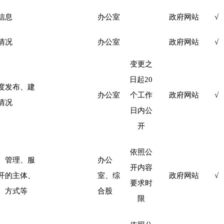
信息
办公室
政府网站
√
情况
办公室
政府网站
√
变更之
日起
20
度发布、建
办公室
个工作
政府网站
√
情况
日内公
开
依照公
、管理、服
办公
开内容
开的主体、
室、综
政府网站
√
要求时
、方式等
合股
限