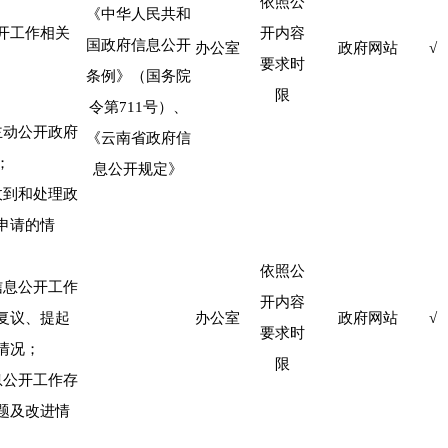
依照公
《中华人民共和
开工作相关
开内容
国政府信息公开
办公室
政府网站
√
要求时
条例》（国务院
限
令第
711
号）、
主动公开政府
《云南省政府信
；
息公开规定》
收到和处理政
申请的情
依照公
信息公开工作
开内容
复议、提起
办公室
政府网站
√
要求时
情况；
限
息公开工作存
题及改进情