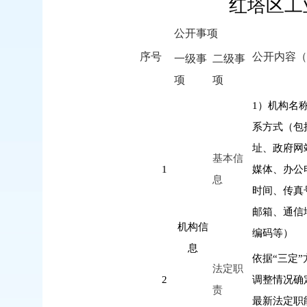
红塔区工
公开事项
序号
公开内容（
一级事
二级事
项
项
1
）机构名
系方式（包
址、政府网
基本信
1
媒体、办公
息
时间、传真
邮箱、通信
机构信
编码等）
息
依据
“
三定
”
法定职
2
调整情况确
责
最新法定职