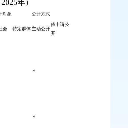
（
2025年）
开对象
公开方式
依申请公
社会
特定群体
主动公开
开
√
√