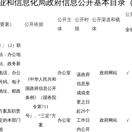
业和信息化局政府信息公开基本目录
公
公开主
公开时
公开渠道和载
要素）
公开依据
体
限
体
全
称；（
2
）联
括：办公地
站、政务新
电话、办公
办公室
政府网站
√
该政府
《中华人民共和
号码、电子
信息形
国政府信息公开
地址、邮政
成或变
条例》（国务院
更之日
令第
711
方案及职责
起
20
个
号）、
“
三定
”
方
定的本部门
办公室
工作日
政府网站
√
案
能
内公开