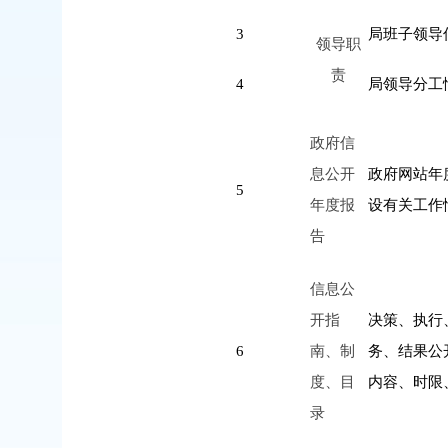
3
局班子领导
领导职
责
4
局领导分工
政府信
息公开
政府网站年
5
年度报
设有关工作
告
信息公
开指
决策、执行
6
南、制
务、结果公
度、目
内容、时限
录