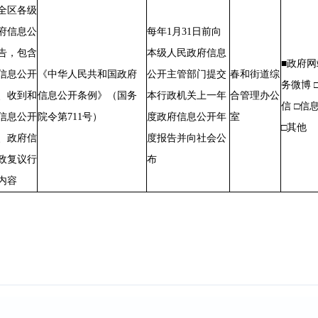
全区各级
府信息公
每年1月31日前向
告，包含
本级人民政府信息
■政府网
信息公开
《中华人民共和国政府
公开主管部门提交
春和街道综
务微博 
、收到和
信息公开条例》（国务
本行政机关上一年
合管理办公
信 □信
信息公开
院令第711号）
度政府信息公开年
室
□其他
、政府信
度报告并向社会公
政复议行
布
内容