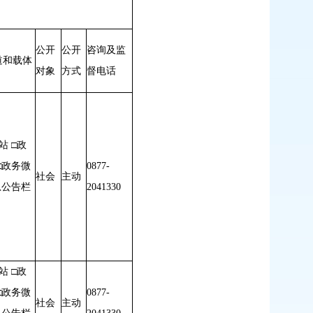
公开
公开
咨询及监
道和载体
对象
方式
督电话
站 □政
□政务微
0877-
社会
主动
息公告栏
2041330
站 □政
□政务微
0877-
社会
主动