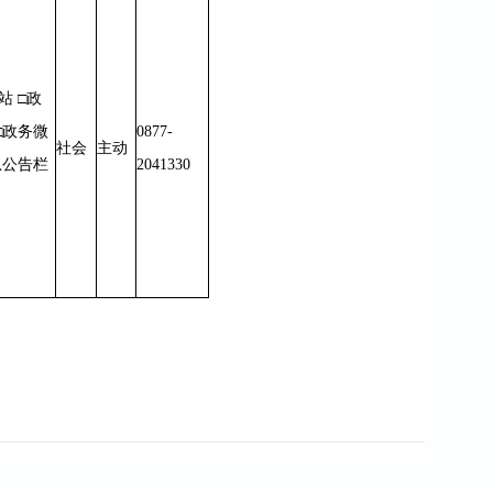
站 □政
□政务微
0877-
社会
主动
息公告栏
2041330