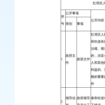
红塔区人民政府春和街
公开事项
序
公开内容
号
类别
事项
红塔区人
和街道依
法规、规
政府文
的，涉及
1
政策文件
件
人和其他
利益的、
晓的重要
件
领导信
政府领导
春和街道
2