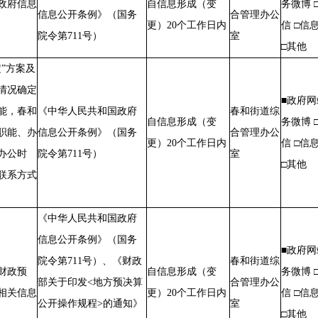
政府信息
自信息形成（变
务微博 
信息公开条例》（国务
合管理办公
更）20个工作日内
信 □信
院令第711号）
室
□其他
定”方案及
情况确定
■政府网
能，春和
《中华人民共和国政府
春和街道综
自信息形成（变
务微博 
职能、办
信息公开条例》（国务
合管理办公
更）20个工作日内
信 □信
办公时
院令第711号）
室
□其他
联系方式
《中华人民共和国政府
信息公开条例》（国务
■政府网
院令第711号）、《财政
春和街道综
财政预
自信息形成（变
务微博 
部关于印发<地方预决算
合管理办公
相关信息
更）20个工作日内
信 □信
公开操作规程>的通知》
室
□其他