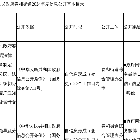
道2024年度信息公开基本目录
公开依据
公开时限
公开主体
公开渠
民政府春
据法律、
章制定
■政府网
《中华人民共和国政府
春和街道综
公民、法
自信息形成（变
务微博 
信息公开条例》（国务
合管理办公
组织切身
更）20个工作日内
信 □信
院令第711号）
室
需广泛知
□其他
政策性文
■政府网
《中华人民共和国政府
春和街道综
领导及分
自信息形成（变
务微博 
信息公开条例》（国务
合管理办公