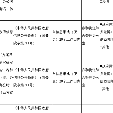
、办公时
□其他
电话、传
）
■政府网
《中华人民共和国政府
春和街道综
政府信息
自信息形成（变
务微博 
信息公开条例》（国务
合管理办公
更）20个工
作日
内
信 □信
院令第711号）
室
□其他
定”方案及
情况确定
■政府网
能，春和
《中华人民共和国政府
春和街道综
自信息形成（变
务微博 
职能、办
信息公开条例》（国务
合管理办公
更）20个工
作日
内
信 □信
办公时
院令第711号）
室
□其他
联系方式
《中华人民共和国政府