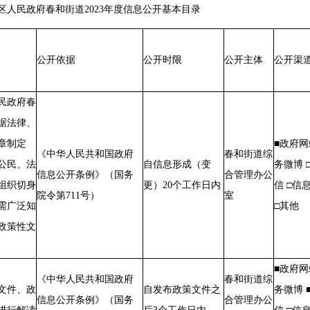
街道2023年度信息公开基本目录
公开依据
公开时限
公开主体
公开渠
民政府春
据法律、
章制定
■政府网
《中华人民共和国政府
春和街道综
公民、法
自信息形成（变
务微博 
信息公开条例》（国务
合管理办公
组织切身
更）20个工
作日
内
信 □信
院令第711号）
室
需广泛知
□其他
政策性文
■政府网
《中华人民共和国政府
春和街道综
文件、政
自发布政策文件之
务微博 
信息公开条例》（国务
合管理办公