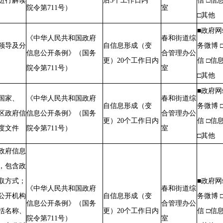
进行解读
后3个工
作日
内
信 □信
院令第711号）
室
□其他
■政府网
《中华人民共和国政府
春和街道综
领导及分
自信息形成（变
务微博 
信息公开条例》（国务
合管理办公
更）20个工
作日
内
信 □信
院令第711号）
室
□其他
■政府网
国家、
《中华人民共和国政府
春和街道综
自信息形成（变
务微博 
区政府信
信息公开条例》（国务
合管理办公
更）20个工
作日
内
信 □信
度文件
院令第711号）
室
□其他
政府信息
，包含政
取方式；
■政府网
《中华人民共和国政府
春和街道综
公开机构
自信息形成（变
务微博 
信息公开条例》（国务
合管理办公
括名称、
更）20个工
作日
内
信 □信
院令第711号）
室