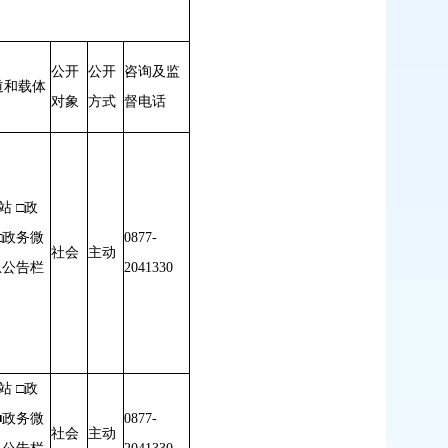
公开
公开
咨询及监
道和载体
对象
方式
督电话
站 □政
□政务微
0877-
社会
主动
息公告栏
2041330
站 □政
■政务微
0877-
社会
主动