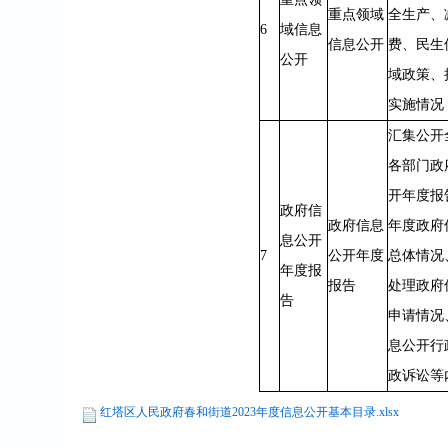
重点领域
全生产、
6
域信息
信息公开
费、民生
公开
域政策、
实施情况
汇集公开
各部门政
开年度报
政府信
政府信息
年度政府
息公开
7
公开年度
总体情况
年度报
报告
处理政府
告
申请情况
息公开行
政诉讼等
红塔区人民政府春和街道2023年度信息公开基本目录.xlsx