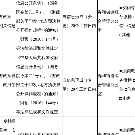
信息公开条例》（国务
■政府网
院令第711号）、《财政
春和街道综
财政预
自信息形成（变
务微博 
部关于印发<地方预决算
合管理办公
相关信息
更）20个工
作日
内
信 □信
公开操作规程>的通知》
室
□其他
（财预〔2016〕144号）
等法律法规和文件规定
《中华人民共和国政府
信息公开条例》（国务
■政府网
财政预算
院令第711号）、《财政
春和街道综
自信息形成（变
务微博 
、政府债
部关于印发<地方预决算
合管理办公
更）20个工
作日
内
信 □信
公开操作规程>的通知》
室
□其他
（财预〔2016〕144号）
等法律法规和文件规定
、乡村振
卫生、安
■政府网
《中华人民共和国政府
春和街道综