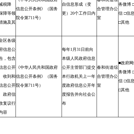
减税降
自信息形成（变
务微博 
信息公开条例》（国务
合管理办公
保障等领
更）20个工
作日
内
信 □信
院令第711号）
室
措施及其
□其他
全区各级
府信息公
每年1月31日前向
告，包含
本级人民政府信息
■政府网
信息公开
《中华人民共和国政府
公开主管部门提交
春和街道综
务微博 
、收到和
信息公开条例》（国务
本行政机关上一年
合管理办公
信 □信
信息公开
院令第711号）
度政府信息公开年
室
□其他
、政府信
度报告并向社会公
政复议行
布
内容