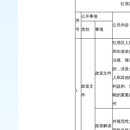
红塔区人民政府春和
公开事项
序
公开内容
号
类别
事项
红塔区人
和街道依
法规、规
的，涉及
政策文件
人和其他
政策文
利益的、
1
件
晓的重要
件
对规范性
政策解读