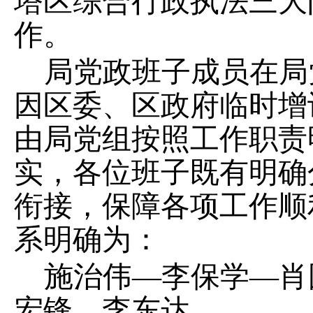
塔区综合行政执法
三
大
作
。
局
党政班子成员在
局
因
区委、区政府
临时增
由局党组按照工作职责
实，各位班子既有明确
衔接，保障各项工作顺
系明确为：
施治伟
—
李保学
—
肖
宏锋、李东达。