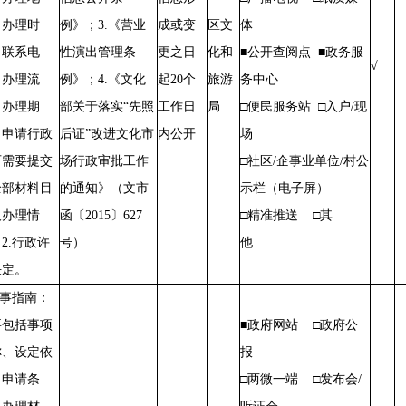
、办理时
例》；3.《营业
成或变
区文
体
、联系电
性演出管理条
更之日
化和
■公开查阅点 ■政务服
√
、办理流
例》；4.《文化
起20个
旅游
务中心
、办理期
部关于落实“先照
工作日
局
□便民服务站 □入户/现
、申请行政
后证”改进文化市
内公开
场
可需要提交
场行政审批工作
□社区/企事业单位/村公
全部材料目
的通知》（文市
示栏（电子屏）
及办理情
函〔2015〕627
□精准推送 □其
2.行政许
号）
他
决定。
办事指南：
要包括事项
■政府网站 □政府公
称、设定依
报
、申请条
□两微一端 □发布会/