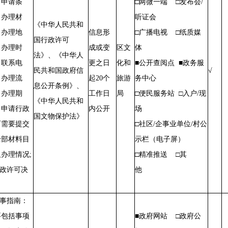
、申请条
□两微一端 □发布会/
、办理材
听证会
《中华人民共和
、办理地
信息形
□广播电视 □纸质媒
国行政许可
、办理时
成或变
区文
体
法》、《中华人
、联系电
更之日
化和
■公开查阅点 ■政务服
民共和国政府信
√
、办理流
起20个
旅游
务中心
息公开条例》、
、办理期
工作日
局
□便民服务站 □入户/现
《中华人民共和
、申请行政
内公开
场
国文物保护法》
可需要提交
□社区/企事业单位/村公
全部材料目
示栏（电子屏）
办理情况;
□精准推送 □其
行政许可决
他
。
办事指南：
要包括事项
■政府网站 □政府公