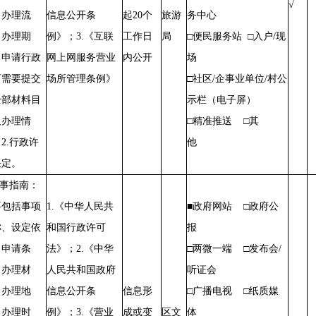
√
、办理流
信息公开条
起20个
旅游
务中心
、办理期
例》；3.《互联
工作日
局
□便民服务站 □入户/现
、申请行政
网上网服务营业
内公开
场
可需要提交
场所管理条例》
□社区/企事业单位/村公
全部材料目
示栏（电子屏）
及办理情
□精准推送 □其
2.行政许
他
决定。
办事指南：
要包括事项
1.《中华人民共
■政府网站 □政府公
称、设定依
和国行政许可
报
、申请条
法》；2.《中华
□两微一端 □发布会/
、办理材
人民共和国政府
听证会
、办理地
信息公开条
信息形
□广播电视 □纸质媒
、办理时
例》；3.《营业
成或变
区文
体