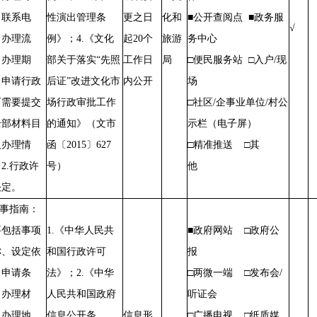
、联系电
性演出管理条
更之日
化和
■公开查阅点 ■政务服
√
、办理流
例》；4.《文化
起20个
旅游
务中心
、办理期
部关于落实“先照
工作日
局
□便民服务站 □入户/现
、申请行政
后证”改进文化市
内公开
场
可需要提交
场行政审批工作
□社区/企事业单位/村公
全部材料目
的通知》（文市
示栏（电子屏）
及办理情
函〔2015〕627
□精准推送 □其
2.行政许
号）
他
决定。
办事指南：
要包括事项
1.《中华人民共
■政府网站 □政府公
称、设定依
和国行政许可
报
、申请条
法》；2.《中华
□两微一端 □发布会/
、办理材
人民共和国政府
听证会
、办理地
信息公开条
信息形
□广播电视 □纸质媒