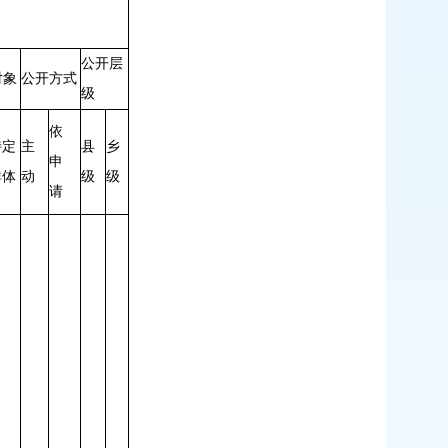
公开层
对象
公开方式
级
依
特定
主
县
乡
申
群体
动
级
级
请