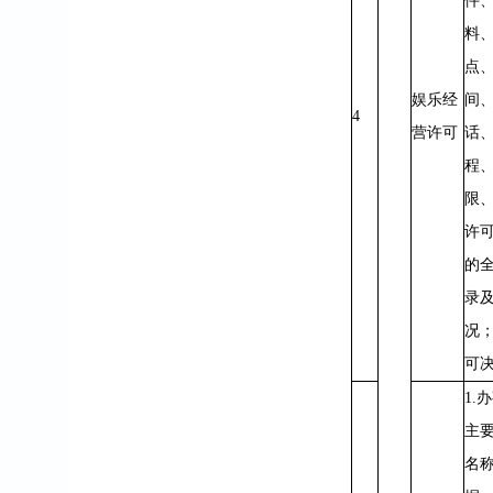
件
料
点
娱乐经
间
4
营许可
话
程
限
许
的
录
况；
可
1.
主
名