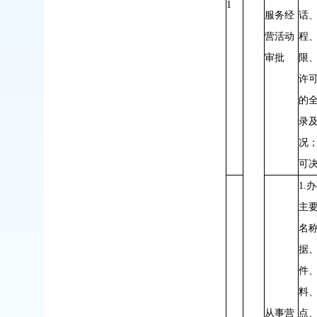
1
服务经
话
营活动
程
审批
限
许
的
录
况；
可
1.
主
名
据
件
料
从事营
点