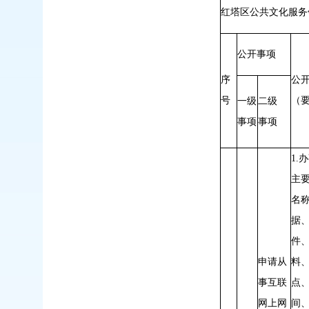
红塔区公共文化服务
公开事项
序
公
号
（
一级
二级
事项
事项
1.
主
名
据
件
申请从
料
事互联
点
网上网
间