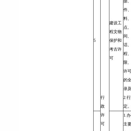
据
件
料
建设工
点
程文物
间
5
保护和
话
考古许
程
可
限
许
的
录及
行
2.
政
定
许
1.
可
主