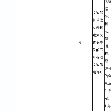
名
据
文物保
件
护单位
料
及未核
点
定为文
间
6
物保单
话
位的不
程
可移动
限
文物修
许
缮许可
的
录及
2.
定
1.