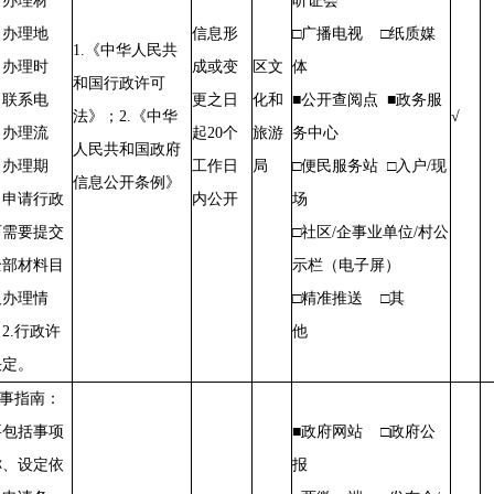
、办理材
听证会
、办理地
信息形
□广播电视 □纸质媒
1.《中华人民共
、办理时
成或变
区文
体
和国行政许可
、联系电
更之日
化和
■公开查阅点 ■政务服
法》；2.《中华
√
、办理流
起20个
旅游
务中心
人民共和国政府
、办理期
工作日
局
□便民服务站 □入户/现
信息公开条例》
、申请行政
内公开
场
可需要提交
□社区/企事业单位/村公
全部材料目
示栏（电子屏）
及办理情
□精准推送 □其
2.行政许
他
决定。
办事指南：
要包括事项
■政府网站 □政府公
称、设定依
报