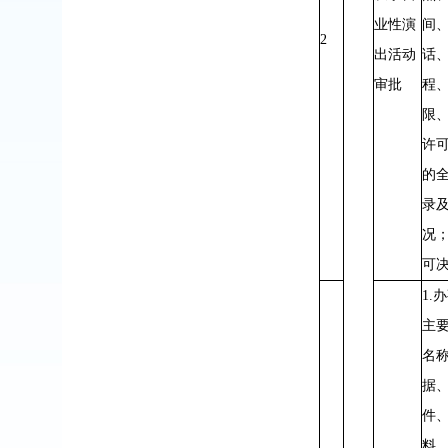
业性演
间
2
出活动
话
审批
程
限
许
的
录
况；
可
1.
主
名
据
件
料