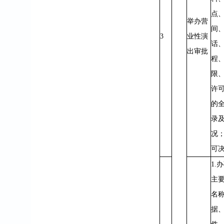
点
举办营
间
3
业性演
话
出审批
程
限
许
的
录
况；
可
1.
主
名
据