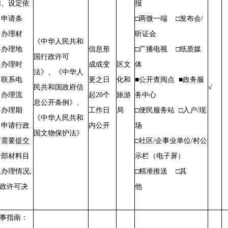
称、设定依
报
、申请条
□两微一端 □发布会/
、办理材
听证会
《中华人民共和
、办理地
信息形
□广播电视 □纸质媒
国行政许可
、办理时
成或变
区文
体
法》、《中华人
、联系电
更之日
化和
■公开查阅点 ■政务服
民共和国政府信
√
、办理流
起20个
旅游
务中心
息公开条例》、
、办理期
工作日
局
□便民服务站 □入户/现
《中华人民共和
、申请行政
内公开
场
国文物保护法》
可需要提交
□社区/企事业单位/村公
全部材料目
示栏（电子屏）
办理情况;
□精准推送 □其
行政许可决
他
。
办事指南：