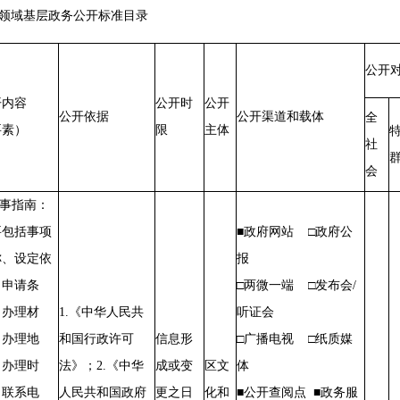
领域基层政务公开标准目录
公开
开内容
公开时
公开
公开依据
公开渠道和载体
全
要素）
限
主体
社
会
办事指南：
要包括事项
■政府网站 □政府公
称、设定依
报
、申请条
□两微一端 □发布会/
、办理材
1.《中华人民共
听证会
、办理地
和国行政许可
信息形
□广播电视 □纸质媒
、办理时
法》；2.《中华
成或变
区文
体
、联系电
人民共和国政府
更之日
化和
■公开查阅点 ■政务服