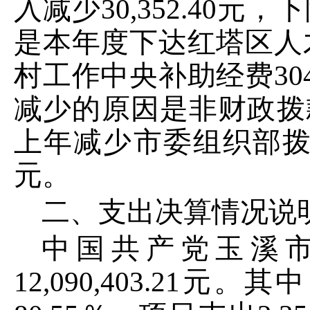
入
减少
30
,
352
.
40
元，
下
是本年度下达红塔区人
村工作中央补助经费
30
减少的原因是非财政拨
上年减少市委组织部
元。
二、支出决算情况说
中国共产党玉溪
12
,
090
,
403
.
21
元
。其中