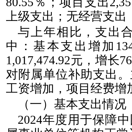
80
.
55
％；项目支出
2
,
35
上级支出；
无
经营支出
与上年
相比，支出
中：
基本支出
增加
13
1
,
017
,
474
.
92
元，增长
7
对附属单位补助支出。
工资增加
，项目经
费增
（一）基本支出情况
2024
年度用于保障
中