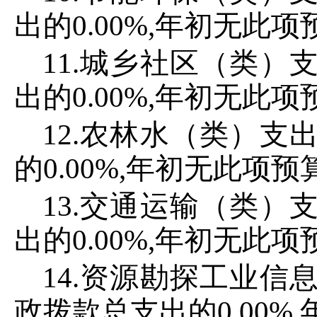
出的
0
.
00
%,
年初无此项
11
.城乡社区（类）
出的
0
.
00
%,
年初无此项
12
.农林水（类）支
的
0
.
00
%,
年初无此项预
13
.交通运输（类）
出的
0
.
00
%,
年初无此项
14
.资源勘探工业信
政拨款总支出的
0
.
00
%,