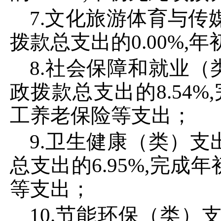
7
.文化旅游体育与传
拨款总支出的
0
.
00
%
,
年
8
.社会保障和就业（
政拨款总支出的
8
.
54
%
,
工养老保险等支出；
9
.卫生健康（类）支
总支出的
6
.
95
%,
完成年
等支出；
10
.节能环保（类）