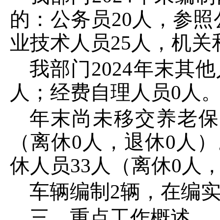
的：公务员
20
人，参照
业技术人员
25
人，机关
我部门
2024
年末其他
人；经费自理人员
0
人
年末尚未移交养老保
（离休
0
人，退休
0
人）
休人员
33
人（离休
0
人
车辆编制
2
辆，在编
三、重点工作概述