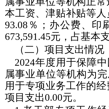
属事业单位等机构正常
本工资、津贴补贴等人
93
.
08
％；办公费、印
673
,
591
.
45
元，
占基本
（二）项目支出情况
2024
年度用于保障
中
属事业单位等机构为完
用于专项业务工作的经
项目支出
0
.
00
元
。