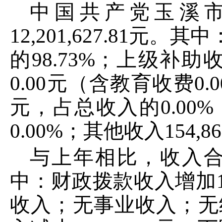
中国共产党玉溪
12
,
201
,
627
.
81
元
。其中
的
98
.
73
%；上级补助
0
.
00
元（含教育收费
0
.
0
元
，占总收入的
0
.
00
%
0
.
00
%；其他收入
154
,
86
与上年
相比，
收入
中：
财政拨款收入
增加
收入
；无事业收入；无