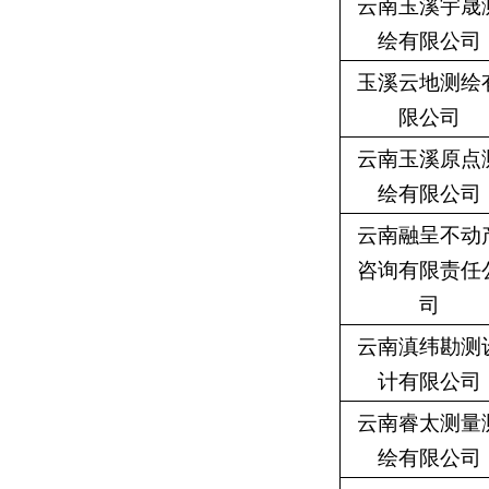
云南玉溪宇晟
绘有限公司
玉溪云地测绘
限公司
云南玉溪原点
绘有限公司
云南融呈不动
咨询有限责任
司
云南滇纬勘测
计有限公司
云南睿太测量
绘有限公司