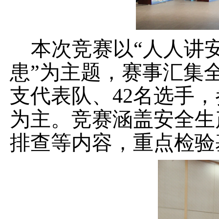
本次竞赛以
“
人人讲
患
”
为主题，
赛事
汇
集
支代表队、
42
名选手，
为主。竞赛涵盖安全生
排查等内容，重点检验