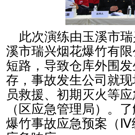
此次演练由玉溪市瑞
溪市瑞兴烟花爆竹有限
短路，导致仓库外围发
存
，
事故发生公司
就现
员救援、初期灭火
等
应
（区应急管理局）
。
了
爆竹
事故应急预案（
Ⅳ