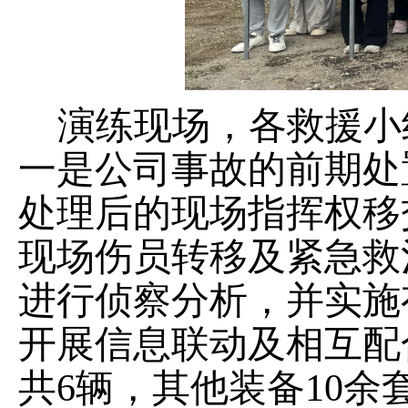
演练现场，各救援小
一是
公司事故的前期处
处理后的现场指挥权移
现场伤员转移及紧急救
进行
侦察
分析
，
并实施
开展信息联动及相互配
共
6
辆，其他装备
10
余