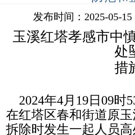
发布时间：2025-05-15 1
玉溪红塔
孝感市中
处
措
2024
年
4
月
19
日
09
时
5
在红塔区春和街道原玉
拆除时发生
一起
人员高