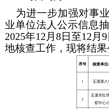
为进一步加强对事
业单位法人公示信息
202
5
年
1
2
月
8
日
至
1
2
月
9
地核查工作，现将结果
序号
抽查单位
1
玉溪
第八
玉溪市红
2
窑中心