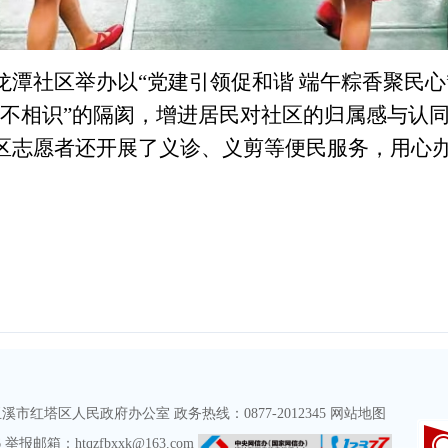
龙潭社区举办以
“党建引领促和谐 端午粽香聚民
见不相识”的隔阂，增进居民对社区的归属感与认
区志愿者还开展了义诊、义剪等便民服务，用心
红塔区人民政府办公室 政务热线：0877-2012345
网站地图
报邮箱：htqzfbxxk@163.com