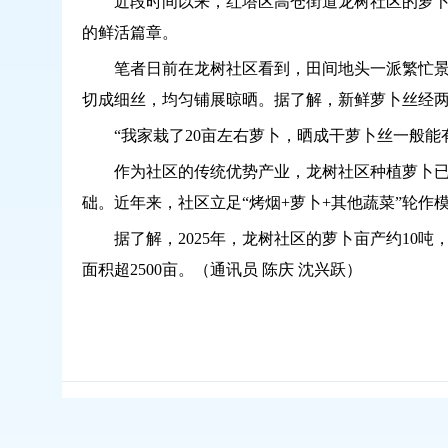
近段时间以来，红塔区高仓街道龙树社区的萝
的鲜活篇章。
笔者日前在龙树社区看到，田间地头一派繁忙
切成细丝，均匀铺展晾晒。据了解，新鲜萝卜丝经
“
我家栽了
20
亩左右萝卜，晒成干萝卜丝一般能
作为社区的传统优势产业，龙树社区种植萝卜
础。近年来，社区立足
“
烤烟
+
萝卜
+
其他蔬菜
”
轮作
据了解，
2025
年，龙树社区的萝卜亩产约
10
吨
面积超
2500
亩。（通讯员
陈庆
沈兴跃）