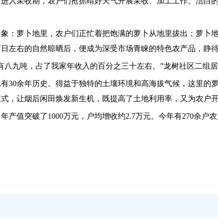
卜进入采收期，农户们抢抓晴好天气开展采收、加工工作。洁白
景象：萝卜地里，农户们正忙着把饱满的萝卜从地里拔出；萝卜
两日左右的自然晾晒后，便成为深受市场青睐的特色农产品，静
有八九吨，占了我家年收入的百分之三十左右。
”
龙树社区二组居
已有
30
余年历史。得益于独特的土壤环境和高海拔气候，这里的
模式，让烟后闲田焕发新生机，既提高了土地利用率，又为农户
，年产值突破了
1000
万元，户均增收约
2.7
万元。今年有
270
余户农