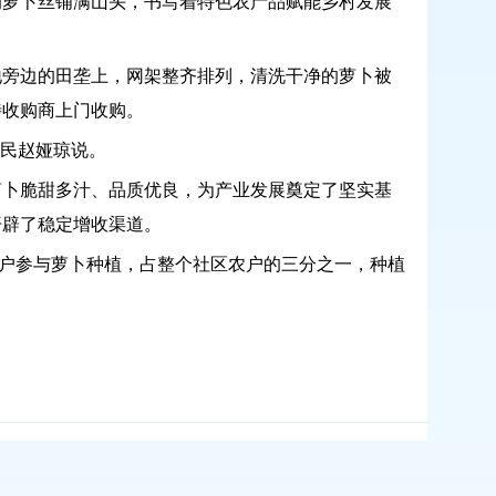
的萝卜丝铺满山头，书写着特色农产品赋能乡村发展
地旁边的田垄上，网架整齐排列，清洗干净的萝卜被
待收购商上门收购。
民赵娅琼说。
萝卜脆甜多汁、品质优良，为产业发展奠定了坚实基
开辟了稳定增收渠道。
户参与萝卜种植，占整个社区农户的三分之一，种植