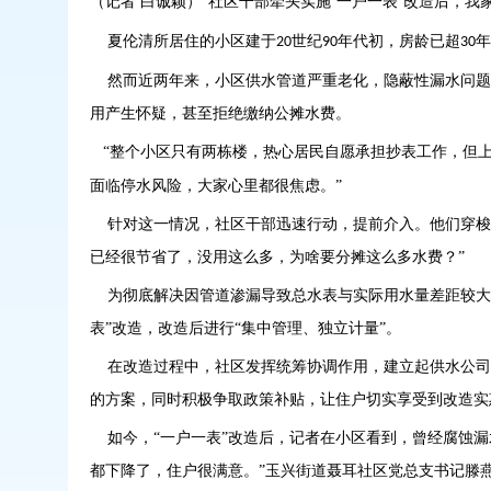
（记者
白诚颖）
“社区干部牵头实施‘一户一表’改造后，我
夏伦清所居住的小区建于
世纪
年代初，房龄已超
年
20
90
30
然而近两年来，小区供水管道严重老化，隐蔽性漏水问题
用产生怀疑，甚至拒绝缴纳公摊水费。
“整个小区只有两栋楼，热心居民自愿承担抄表工作，但
面临停水风险，大家心里都很焦虑。”
针对这一情况，社区干部迅速行动，提前介入。他们穿梭
已经很节省了，没用这么多，为啥要分摊这么多水费？”
为彻底解决因管道渗漏导致总水表与实际用水量差距较大
表”改造，改造后进行“集中管理、独立计量”。
在改造过程中，社区发挥统筹协调作用，建立起供水公司
的方案，同时积极争取政策补贴，让住户切实享受到改造实
如今，
“一户一表”改造后，记者在小区看到，曾经腐蚀
都下降了，住户很满意。”玉兴街道聂耳社区党总支书记滕