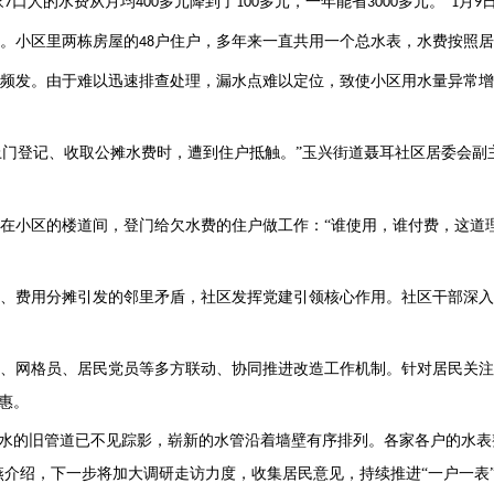
家
口人的水费从月均
多元降到了
多元，一年能省
多元。”
月
7
400
100
3000
1
9
。小区里两栋房屋的
户住户，多年来一直共用一个总水表，水费按照居
48
频发。由于难以迅速排查处理，漏水点难以定位，致使小区用水量异常增
上门登记、收取公摊水费时，遭到住户抵触。”玉兴街道聂耳社区居委会副
在小区的楼道间，登门给欠水费的住户做工作：
“谁使用，谁付费，这道
、费用分摊引发的邻里矛盾，社区发挥党建引领核心作用。社区干部深入
、网格员、居民党员等多方联动、协同推进改造工作机制。针对居民关注
惠。
漏水的旧管道已不见踪影，崭新的水管沿着墙壁有序排列。各家各户的水表
燕介绍，下一步将加大调研走访力度，收集居民意见，持续推进“一户一表