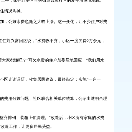
日上午，家住红塔区玉兴街道聂耳社区的夏伦清感慨地说。
住情况均摊。
加，公摊水费也随之大幅上涨。这一变化，让不少住户对费
主任刘兴富回忆说，“水费收不齐，小区一度欠费
万余元，
2
理大家都懂吧？”可欠水费的住户却委屈地回应：“我们用水
小区走访调研，收集居民建议，最终敲定：实施
“一户一
的费用分摊问题，社区联合相关单位核算，公示出透明合理
整齐排列、装箱上锁管理。“改造后，小区所有家庭的水费
”改造工作，让更多居民受益。